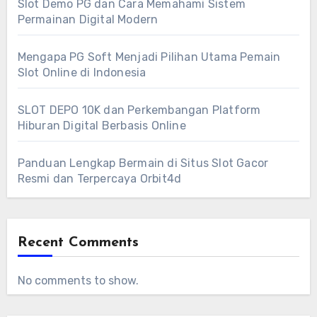
Slot Demo PG dan Cara Memahami Sistem
Permainan Digital Modern
Mengapa PG Soft Menjadi Pilihan Utama Pemain
Slot Online di Indonesia
SLOT DEPO 10K dan Perkembangan Platform
Hiburan Digital Berbasis Online
Panduan Lengkap Bermain di Situs Slot Gacor
Resmi dan Terpercaya Orbit4d
Recent Comments
No comments to show.