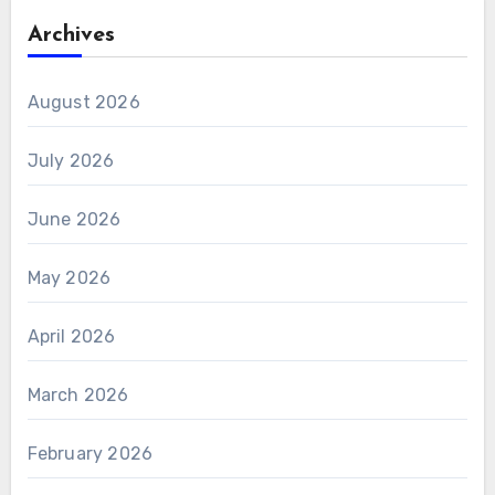
Archives
August 2026
July 2026
June 2026
May 2026
April 2026
March 2026
February 2026