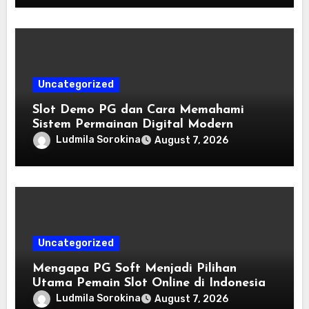
Uncategorized
Slot Demo PG dan Cara Memahami
Sistem Permainan Digital Modern
Ludmila Sorokina
August 7, 2026
Uncategorized
Mengapa PG Soft Menjadi Pilihan
Utama Pemain Slot Online di Indonesia
Ludmila Sorokina
August 7, 2026