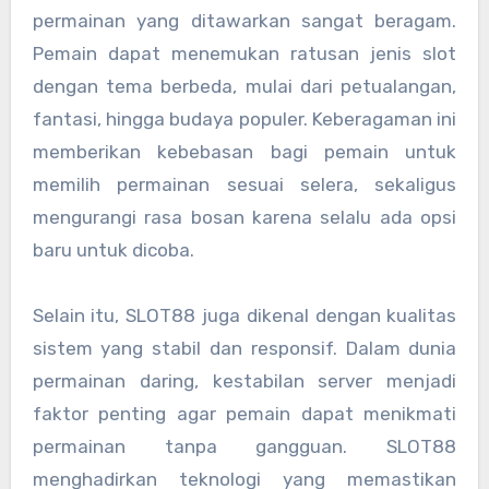
permainan yang ditawarkan sangat beragam.
Pemain dapat menemukan ratusan jenis slot
dengan tema berbeda, mulai dari petualangan,
fantasi, hingga budaya populer. Keberagaman ini
memberikan kebebasan bagi pemain untuk
memilih permainan sesuai selera, sekaligus
mengurangi rasa bosan karena selalu ada opsi
baru untuk dicoba.
Selain itu, SLOT88 juga dikenal dengan kualitas
sistem yang stabil dan responsif. Dalam dunia
permainan daring, kestabilan server menjadi
faktor penting agar pemain dapat menikmati
permainan tanpa gangguan. SLOT88
menghadirkan teknologi yang memastikan