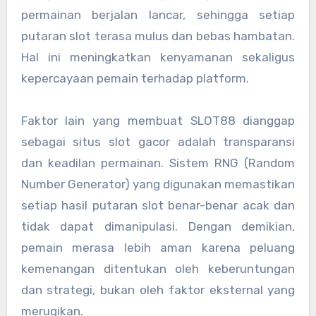
permainan berjalan lancar, sehingga setiap
putaran slot terasa mulus dan bebas hambatan.
Hal ini meningkatkan kenyamanan sekaligus
kepercayaan pemain terhadap platform.
Faktor lain yang membuat SLOT88 dianggap
sebagai situs slot gacor adalah transparansi
dan keadilan permainan. Sistem RNG (Random
Number Generator) yang digunakan memastikan
setiap hasil putaran slot benar-benar acak dan
tidak dapat dimanipulasi. Dengan demikian,
pemain merasa lebih aman karena peluang
kemenangan ditentukan oleh keberuntungan
dan strategi, bukan oleh faktor eksternal yang
merugikan.