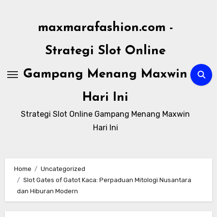
Skip
to
maxmarafashion.com -
content
Strategi Slot Online
Gampang Menang Maxwin
Hari Ini
Strategi Slot Online Gampang Menang Maxwin
Hari Ini
Home
Uncategorized
Slot Gates of Gatot Kaca: Perpaduan Mitologi Nusantara
dan Hiburan Modern