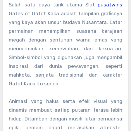
Salah satu daya tarik utama Slot
pusatwins
Gates of Gatot Kaca adalah tampilan grafisnya
yang kaya akan unsur budaya Nusantara. Latar
permainan menampilkan suasana kerajaan
megah dengan sentuhan warna emas yang
mencerminkan kemewahan dan kekuatan.
Simbol-simbol yang digunakan juga mengambil
inspirasi dari dunia pewayangan, seperti
mahkota, senjata tradisional, dan karakter
Gatot Kaca itu sendiri.
Animasi yang halus serta efek visual yang
dinamis membuat setiap putaran terasa lebih
hidup. Ditambah dengan musik latar bernuansa
epik, pemain dapat merasakan atmosfer