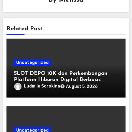
Related Post
Uncategorized
SLOT DEPO 10K dan Perkembangan
Platform Hiburan Digital Berbasis
Online
Ludmila Sorokina
August 5, 2026
Uncategorized