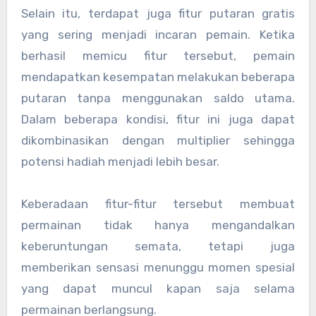
Selain itu, terdapat juga fitur putaran gratis
yang sering menjadi incaran pemain. Ketika
berhasil memicu fitur tersebut, pemain
mendapatkan kesempatan melakukan beberapa
putaran tanpa menggunakan saldo utama.
Dalam beberapa kondisi, fitur ini juga dapat
dikombinasikan dengan multiplier sehingga
potensi hadiah menjadi lebih besar.
Keberadaan fitur-fitur tersebut membuat
permainan tidak hanya mengandalkan
keberuntungan semata, tetapi juga
memberikan sensasi menunggu momen spesial
yang dapat muncul kapan saja selama
permainan berlangsung.