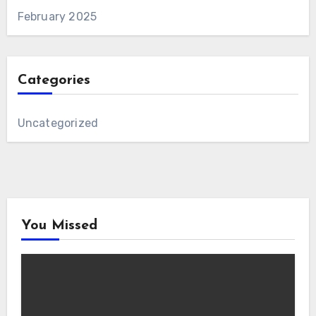
February 2025
Categories
Uncategorized
You Missed