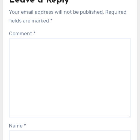
Leave a Reply
Your email address will not be published.
Required
fields are marked
*
Comment
*
Name
*