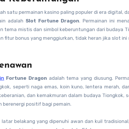
ah satu permainan kasino paling populer di era digital, d
ain adalah
Slot Fortune Dragon
. Permainan ini men
n tema mistis dan simbol keberuntungan dari budaya T
 fitur bonus yang menggiurkan, tidak heran jika slot ini
Menawan
in
Fortune Dragon
adalah tema yang diusung. Permai
ok, seperti naga emas, koin kuno, lentera merah, da
keberanian, dan kemakmuran dalam budaya Tiongkok, s
 berenergi positif bagi pemain.
i latar belakang yang dipenuhi awan dan kuil tradisional