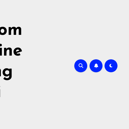
com
ine
ng
i