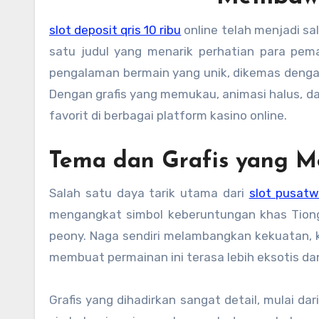
slot deposit qris 10 ribu
online telah menjadi sal
satu judul yang menarik perhatian para pem
pengalaman bermain yang unik, dikemas denga
Dengan grafis yang memukau, animasi halus, dan
favorit di berbagai platform kasino online.
Tema dan Grafis yang 
Salah satu daya tarik utama dari
slot pusatw
mengangkat simbol keberuntungan khas Tiongk
peony. Naga sendiri melambangkan kekuatan, 
membuat permainan ini terasa lebih eksotis dan
Grafis yang dihadirkan sangat detail, mulai dar