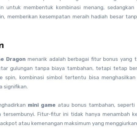
ain untuk membentuk kombinasi menang, sedangkan 
in, memberikan kesempatan meraih hadiah besar tanp
n
ne Dragon
menarik adalah berbagai fitur bonus yang t
r gulungan tanpa biaya tambahan, tetapi tetap ber
 spin, kombinasi simbol tertentu bisa menghasilkan 
signifikan.
enghadirkan
mini game
atau bonus tambahan, seperti 
ersembunyi. Fitur-fitur ini tidak hanya menambah ke
h jackpot atau kemenangan maksimum yang menggiurkan