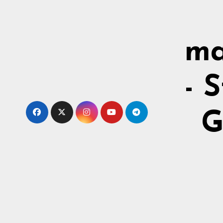
Skip
to
content
ma
- 
G