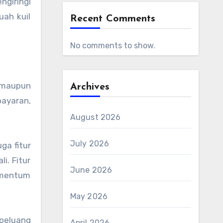
giringi
ah kuil
Recent Comments
No comments to show.
 maupun
Archives
ayaran,
August 2026
July 2026
ga fitur
i. Fitur
June 2026
omentum
May 2026
peluang
April 2026