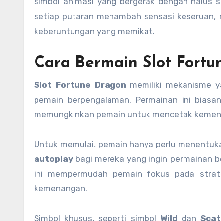
simbol animasi yang bergerak dengan halus s
setiap putaran menambah sensasi keseruan, 
keberuntungan yang memikat.
Cara Bermain Slot Fort
Slot Fortune Dragon
memiliki mekanisme y
pemain berpengalaman. Permainan ini biasa
memungkinkan pemain untuk mencetak kemenan
Untuk memulai, pemain hanya perlu menentukan
autoplay
bagi mereka yang ingin permainan be
ini mempermudah pemain fokus pada strat
kemenangan.
Simbol khusus, seperti simbol
Wild
dan
Scat