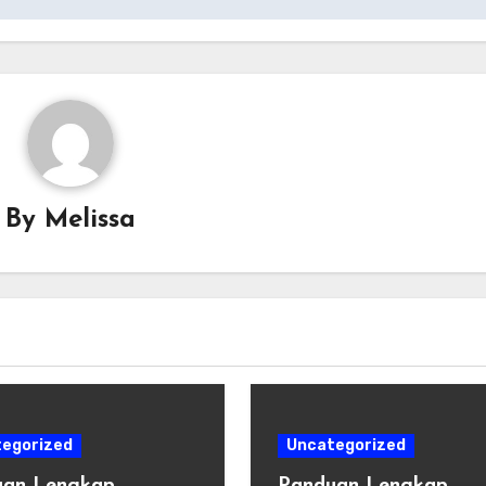
By
Melissa
egorized
Uncategorized
uan Lengkap
Panduan Lengkap