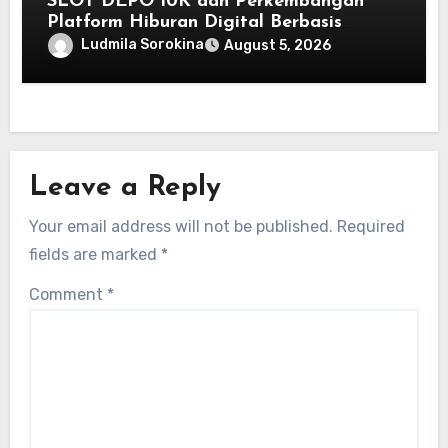
SLOT DEPO 10K dan Perkembangan
Platform Hiburan Digital Berbasis
Online
Ludmila Sorokina
August 5, 2026
Leave a Reply
Your email address will not be published.
Required
fields are marked
*
Comment
*