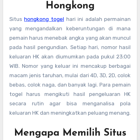
Hongkong
Situs
hongkong togel
hari ini
adalah permainan
yang mengandalkan keberuntungan di mana
pemain harus menebak angka yang akan muncul
pada hasil pengundian. Setiap hari, nomor hasil
keluaran HK akan diumumkan pada pukul 23:00
WIB. Nomor yang keluar ini mencakup berbagai
macam jenis taruhan, mulai dari 4D, 3D, 2D, colok
bebas, colok naga, dan banyak lagi. Para pemain
togel harus mengikuti hasil pengeluaran HK
secara rutin agar bisa menganalisa pola
keluaran HK dan meningkatkan peluang menang.
Mengapa Memilih Situs