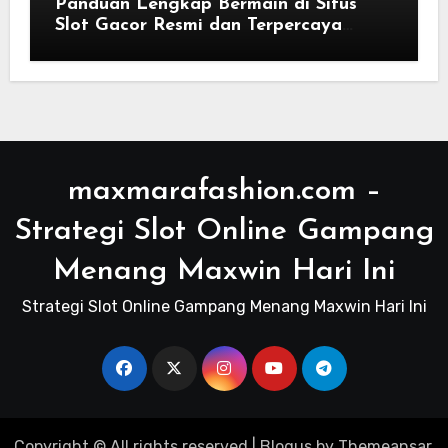
Panduan Lengkap Bermain di Situs
Slot Gacor Resmi dan Terpercaya
Orbit4d
maxmarafashion.com –
Strategi Slot Online Gampang
Menang Maxwin Hari Ini
Strategi Slot Online Gampang Menang Maxwin Hari Ini
Copyright © All rights reserved
|
Blogus
by
Themeansar
.