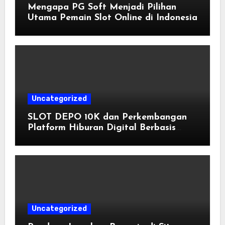
Mengapa PG Soft Menjadi Pilihan
Utama Pemain Slot Online di Indonesia
Uncategorized
SLOT DEPO 10K dan Perkembangan
Platform Hiburan Digital Berbasis
Online
Uncategorized