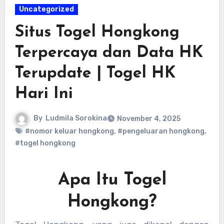
Uncategorized
Situs Togel Hongkong
Terpercaya dan Data HK
Terupdate | Togel HK
Hari Ini
By
Ludmila Sorokina
November 4, 2025
#nomor keluar hongkong
,
#pengeluaran hongkong
,
#togel hongkong
Apa Itu Togel
Hongkong?