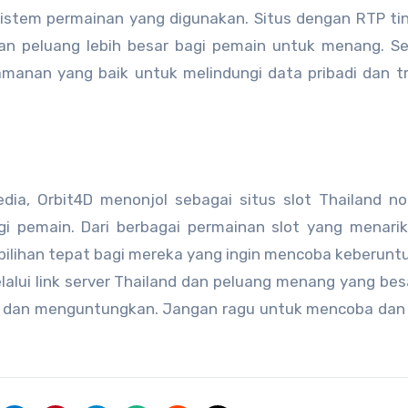
 sistem permainan yang digunakan. Situs dengan RTP ti
n peluang lebih besar bagi pemain untuk menang. Sel
eamanan yang baik untuk melindungi data pribadi dan t
edia, Orbit4D menonjol sebagai situs slot Thailand n
 pemain. Dari berbagai permainan slot yang menarik
pilihan tepat bagi mereka yang ingin mencoba keberunt
alui link server Thailand dan peluang menang yang besa
u dan menguntungkan. Jangan ragu untuk mencoba dan 