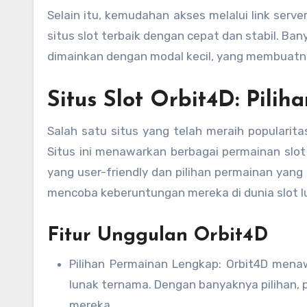
Selain itu, kemudahan akses melalui link ser
situs slot terbaik dengan cepat dan stabil. Ba
dimainkan dengan modal kecil, yang membuatn
Situs Slot Orbit4D: Pili
Salah satu situs yang telah meraih popularitas
Situs ini menawarkan berbagai permainan slo
yang user-friendly dan pilihan permainan yang
mencoba keberuntungan mereka di dunia slot lu
Fitur Unggulan Orbit4D
Pilihan Permainan Lengkap: Orbit4D menawarkan berbagai jenis permainan slot dari penyedia perangkat
lunak ternama. Dengan banyaknya pilihan,
mereka.