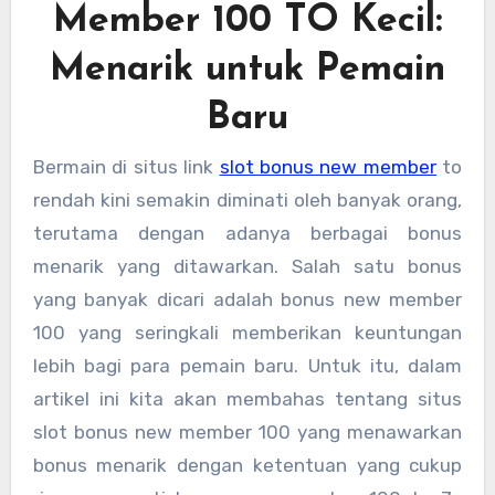
Member 100 TO Kecil:
Menarik untuk Pemain
Baru
Bermain di situs
link
slot bonus new member
to
rendah
kini semakin diminati oleh banyak orang,
terutama dengan adanya berbagai bonus
menarik yang ditawarkan. Salah satu bonus
yang banyak dicari adalah bonus new member
100 yang seringkali memberikan keuntungan
lebih bagi para pemain baru. Untuk itu, dalam
artikel ini kita akan membahas tentang situs
slot bonus new member 100 yang menawarkan
bonus menarik dengan ketentuan yang cukup