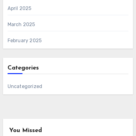
April 2025
March 2025
February 2025
Categories
Uncategorized
You Missed