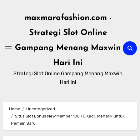
Skip
to
maxmarafashion.com -
content
Strategi Slot Online
Gampang Menang Maxwin
Hari Ini
Strategi Slot Online Gampang Menang Maxwin
Hari Ini
Home
Uncategorized
Situs Slot Bonus New Member 100 TO Kecil: Menarik untuk
Pemain Baru