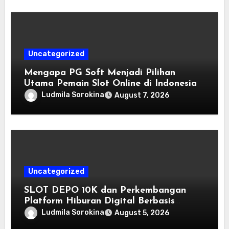
Uncategorized
Mengapa PG Soft Menjadi Pilihan
Utama Pemain Slot Online di Indonesia
Ludmila Sorokina
August 7, 2026
Uncategorized
SLOT DEPO 10K dan Perkembangan
Platform Hiburan Digital Berbasis
Online
Ludmila Sorokina
August 5, 2026