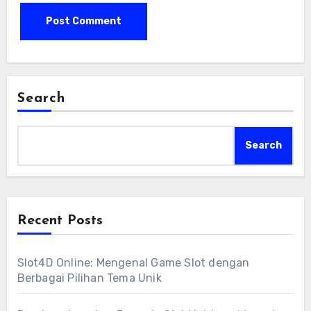
Search
Search
Recent Posts
Slot4D Online: Mengenal Game Slot dengan
Berbagai Pilihan Tema Unik