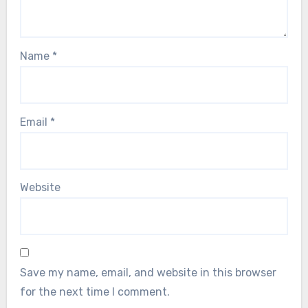
Name
*
Email
*
Website
Save my name, email, and website in this browser
for the next time I comment.