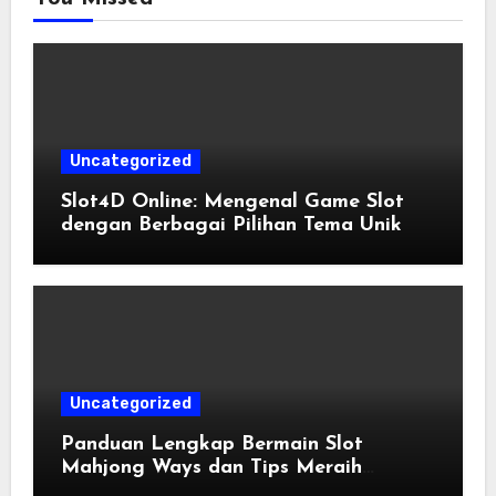
Uncategorized
Slot4D Online: Mengenal Game Slot
dengan Berbagai Pilihan Tema Unik
Uncategorized
Panduan Lengkap Bermain Slot
Mahjong Ways dan Tips Meraih
Kemenangan Maksimal