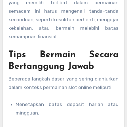
yang memilih terlibat dalam permainan
semacam ini harus mengenali tanda-tanda
kecanduan, seperti kesulitan berhenti, mengejar
kekalahan, atau bermain melebihi batas
kemampuan finansial.
Tips Bermain Secara
Bertanggung Jawab
Beberapa langkah dasar yang sering dianjurkan
dalam konteks permainan slot online meliputi:
Menetapkan batas deposit harian atau
mingguan.