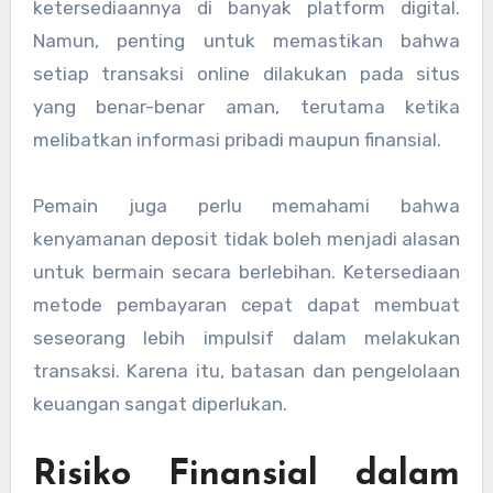
ketersediaannya di banyak platform digital.
Namun, penting untuk memastikan bahwa
setiap transaksi online dilakukan pada situs
yang benar-benar aman, terutama ketika
melibatkan informasi pribadi maupun finansial.
Pemain juga perlu memahami bahwa
kenyamanan deposit tidak boleh menjadi alasan
untuk bermain secara berlebihan. Ketersediaan
metode pembayaran cepat dapat membuat
seseorang lebih impulsif dalam melakukan
transaksi. Karena itu, batasan dan pengelolaan
keuangan sangat diperlukan.
Risiko Finansial dalam