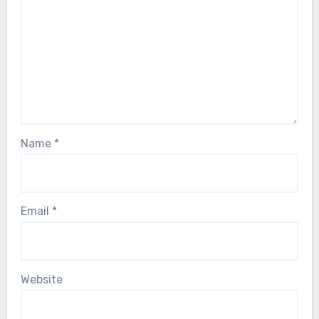
Name
*
Email
*
Website