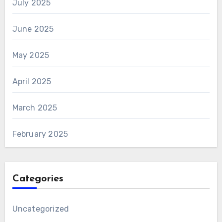
July 2025
June 2025
May 2025
April 2025
March 2025
February 2025
Categories
Uncategorized