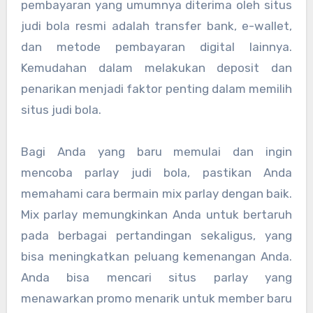
pembayaran yang umumnya diterima oleh situs
judi bola resmi adalah transfer bank, e-wallet,
dan metode pembayaran digital lainnya.
Kemudahan dalam melakukan deposit dan
penarikan menjadi faktor penting dalam memilih
situs judi bola.
Bagi Anda yang baru memulai dan ingin
mencoba parlay judi bola, pastikan Anda
memahami cara bermain mix parlay dengan baik.
Mix parlay memungkinkan Anda untuk bertaruh
pada berbagai pertandingan sekaligus, yang
bisa meningkatkan peluang kemenangan Anda.
Anda bisa mencari situs parlay yang
menawarkan promo menarik untuk member baru