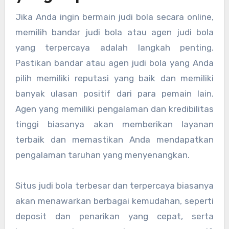
Jika Anda ingin bermain judi bola secara online,
memilih bandar judi bola atau agen judi bola
yang terpercaya adalah langkah penting.
Pastikan bandar atau agen judi bola yang Anda
pilih memiliki reputasi yang baik dan memiliki
banyak ulasan positif dari para pemain lain.
Agen yang memiliki pengalaman dan kredibilitas
tinggi biasanya akan memberikan layanan
terbaik dan memastikan Anda mendapatkan
pengalaman taruhan yang menyenangkan.
Situs judi bola terbesar dan terpercaya biasanya
akan menawarkan berbagai kemudahan, seperti
deposit dan penarikan yang cepat, serta