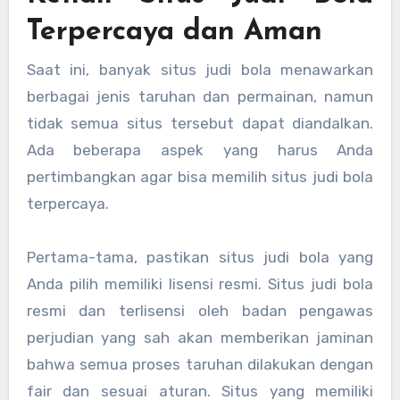
Terpercaya dan Aman
Saat ini, banyak situs judi bola menawarkan
berbagai jenis taruhan dan permainan, namun
tidak semua situs tersebut dapat diandalkan.
Ada beberapa aspek yang harus Anda
pertimbangkan agar bisa memilih situs judi bola
terpercaya.
Pertama-tama, pastikan situs judi bola yang
Anda pilih memiliki lisensi resmi. Situs judi bola
resmi dan terlisensi oleh badan pengawas
perjudian yang sah akan memberikan jaminan
bahwa semua proses taruhan dilakukan dengan
fair dan sesuai aturan. Situs yang memiliki