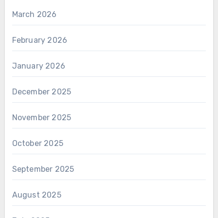
March 2026
February 2026
January 2026
December 2025
November 2025
October 2025
September 2025
August 2025