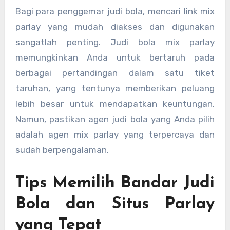
Bagi para penggemar judi bola, mencari link mix
parlay yang mudah diakses dan digunakan
sangatlah penting. Judi bola mix parlay
memungkinkan Anda untuk bertaruh pada
berbagai pertandingan dalam satu tiket
taruhan, yang tentunya memberikan peluang
lebih besar untuk mendapatkan keuntungan.
Namun, pastikan agen judi bola yang Anda pilih
adalah agen mix parlay yang terpercaya dan
sudah berpengalaman.
Tips Memilih Bandar Judi
Bola dan Situs Parlay
yang Tepat