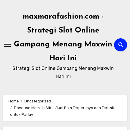
Skip
to
maxmarafashion.com -
content
Strategi Slot Online
Gampang Menang Maxwin
Hari Ini
Strategi Slot Online Gampang Menang Maxwin
Hari Ini
Home
Uncategorized
Panduan Memilih Situs Judi Bola Terpercaya dan Terbaik
untuk Parlay