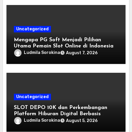
Uncategorized
Mengapa PG Soft Menjadi Pilihan
Utama Pemain Slot Online di Indonesia
Ludmila Sorokina
August 7, 2026
Uncategorized
SLOT DEPO 10K dan Perkembangan
Platform Hiburan Digital Berbasis
Online
Ludmila Sorokina
August 5, 2026