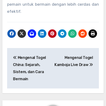
pemain untuk bermain dengan lebih cerdas dan
efektif.
Post
Mengenal Togel
Mengenal Togel
navigation
China: Sejarah,
Kamboja Live Draw
Sistem, dan Cara
Bermain