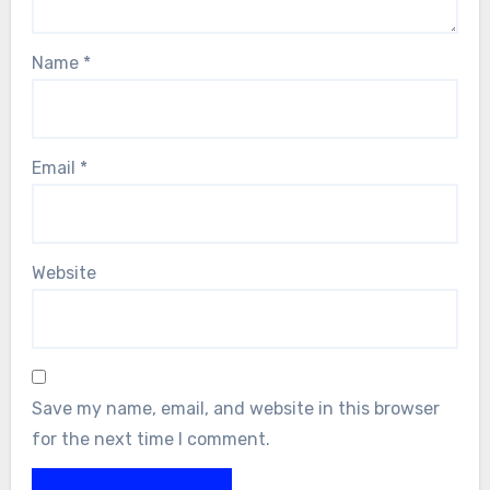
Name
*
Email
*
Website
Save my name, email, and website in this browser
for the next time I comment.