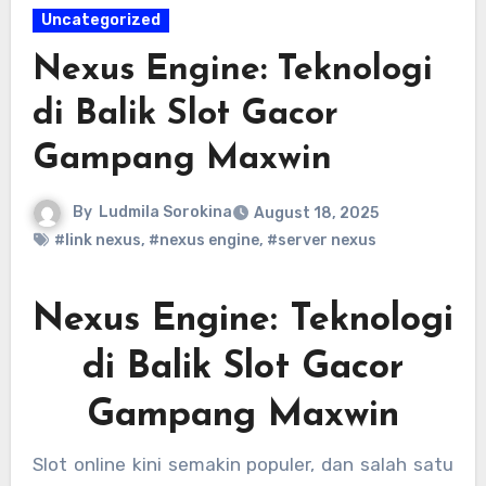
Uncategorized
Nexus Engine: Teknologi
di Balik Slot Gacor
Gampang Maxwin
By
Ludmila Sorokina
August 18, 2025
#link nexus
,
#nexus engine
,
#server nexus
Nexus Engine: Teknologi
di Balik Slot Gacor
Gampang Maxwin
Slot online kini semakin populer, dan salah satu