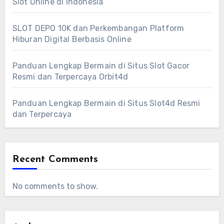
Slot Online di Indonesia
SLOT DEPO 10K dan Perkembangan Platform
Hiburan Digital Berbasis Online
Panduan Lengkap Bermain di Situs Slot Gacor
Resmi dan Terpercaya Orbit4d
Panduan Lengkap Bermain di Situs Slot4d Resmi
dan Terpercaya
Recent Comments
No comments to show.