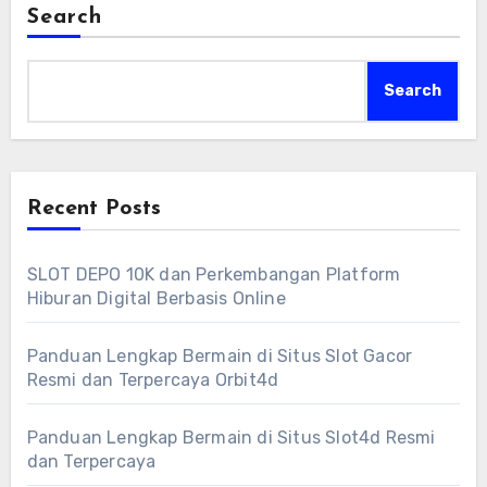
Search
Search
Recent Posts
SLOT DEPO 10K dan Perkembangan Platform
Hiburan Digital Berbasis Online
Panduan Lengkap Bermain di Situs Slot Gacor
Resmi dan Terpercaya Orbit4d
Panduan Lengkap Bermain di Situs Slot4d Resmi
dan Terpercaya