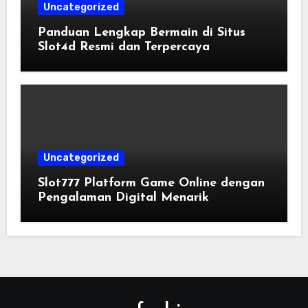
Uncategorized
Panduan Lengkap Bermain di Situs
Slot4d Resmi dan Terpercaya
Uncategorized
Slot777 Platform Game Online dengan
Pengalaman Digital Menarik