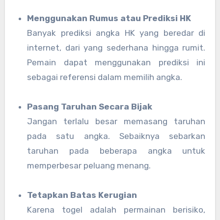
Menggunakan Rumus atau Prediksi HK
Banyak prediksi angka HK yang beredar di
internet, dari yang sederhana hingga rumit.
Pemain dapat menggunakan prediksi ini
sebagai referensi dalam memilih angka.
Pasang Taruhan Secara Bijak
Jangan terlalu besar memasang taruhan
pada satu angka. Sebaiknya sebarkan
taruhan pada beberapa angka untuk
memperbesar peluang menang.
Tetapkan Batas Kerugian
Karena togel adalah permainan berisiko,