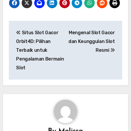
Post
Situs Slot Gacor
Mengenal Slot Gacor
navigation
Orbit4D: Pilihan
dan Keunggulan Slot
Terbaik untuk
Resmi
Pengalaman Bermain
Slot