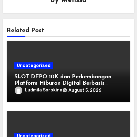
By
Melissa
Related Post
Uncategorized
SLOT DEPO 10K dan Perkembangan
Platform Hiburan Digital Berbasis
Online
Ludmila Sorokina
August 5, 2026
Uncategorized