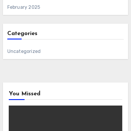
February 2025
Categories
Uncategorized
You Missed