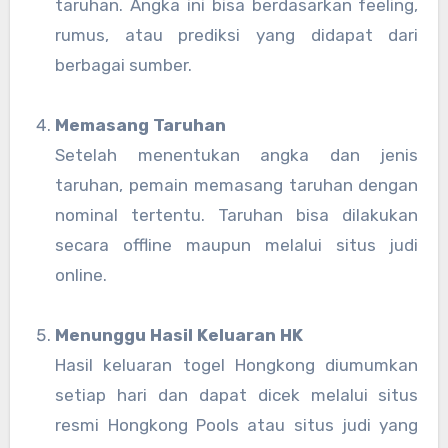
taruhan. Angka ini bisa berdasarkan feeling,
rumus, atau prediksi yang didapat dari
berbagai sumber.
Memasang Taruhan
Setelah menentukan angka dan jenis
taruhan, pemain memasang taruhan dengan
nominal tertentu. Taruhan bisa dilakukan
secara offline maupun melalui situs judi
online.
Menunggu Hasil Keluaran HK
Hasil keluaran togel Hongkong diumumkan
setiap hari dan dapat dicek melalui situs
resmi Hongkong Pools atau situs judi yang