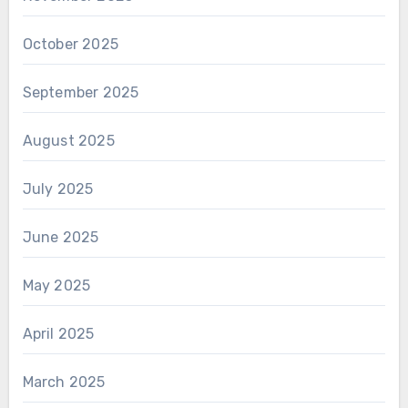
October 2025
September 2025
August 2025
July 2025
June 2025
May 2025
April 2025
March 2025