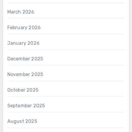
March 2026
February 2026
January 2026
December 2025
November 2025
October 2025
September 2025
August 2025