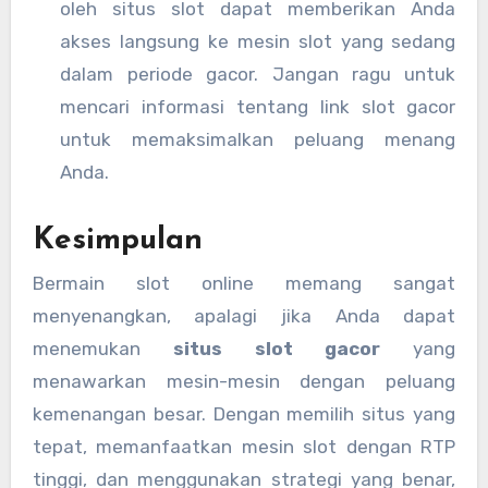
oleh situs slot dapat memberikan Anda
akses langsung ke mesin slot yang sedang
dalam periode gacor. Jangan ragu untuk
mencari informasi tentang link slot gacor
untuk memaksimalkan peluang menang
Anda.
Kesimpulan
Bermain slot online memang sangat
menyenangkan, apalagi jika Anda dapat
menemukan
situs slot gacor
yang
menawarkan mesin-mesin dengan peluang
kemenangan besar. Dengan memilih situs yang
tepat, memanfaatkan mesin slot dengan RTP
tinggi, dan menggunakan strategi yang benar,