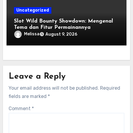
Uncategorized
Slot Wild Bounty Showdown: Mengenal
Tema dan Fitur Permainannya
Melissa
August 9, 2026
Leave a Reply
Your email address will not be published.
Required
fields are marked
*
Comment
*