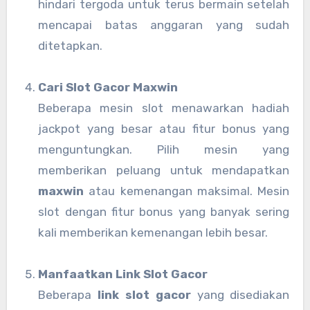
hindari tergoda untuk terus bermain setelah
mencapai batas anggaran yang sudah
ditetapkan.
Cari Slot Gacor Maxwin
Beberapa mesin slot menawarkan hadiah
jackpot yang besar atau fitur bonus yang
menguntungkan. Pilih mesin yang
memberikan peluang untuk mendapatkan
maxwin
atau kemenangan maksimal. Mesin
slot dengan fitur bonus yang banyak sering
kali memberikan kemenangan lebih besar.
Manfaatkan Link Slot Gacor
Beberapa
link slot gacor
yang disediakan