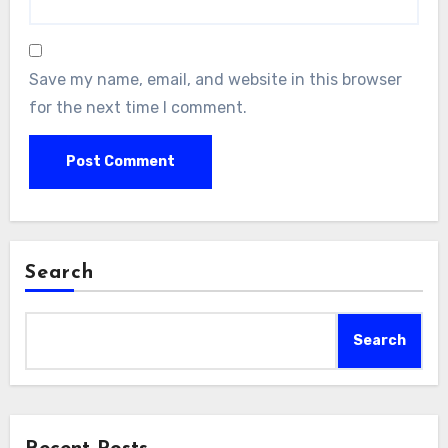
Save my name, email, and website in this browser
for the next time I comment.
Search
Search