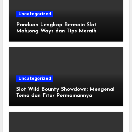
Uncategorized
Panduan Lengkap Bermain Slot
Mahjong Ways dan Tips Meraih
Kemenangan Maksimal
Uncategorized
Slot Wild Bounty Showdown: Mengenal
Tema dan Fitur Permainannya