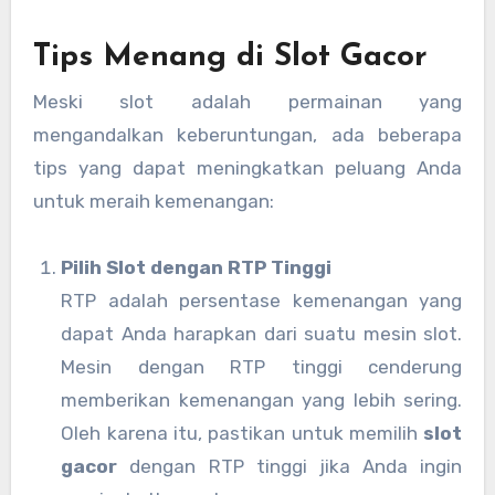
Tips Menang di Slot Gacor
Meski slot adalah permainan yang
mengandalkan keberuntungan, ada beberapa
tips yang dapat meningkatkan peluang Anda
untuk meraih kemenangan:
Pilih Slot dengan RTP Tinggi
RTP adalah persentase kemenangan yang
dapat Anda harapkan dari suatu mesin slot.
Mesin dengan RTP tinggi cenderung
memberikan kemenangan yang lebih sering.
Oleh karena itu, pastikan untuk memilih
slot
gacor
dengan RTP tinggi jika Anda ingin