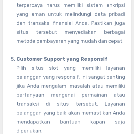
terpercaya harus memiliki sistem enkripsi
yang aman untuk melindungi data pribadi
dan transaksi finansial Anda. Pastikan juga
situs tersebut menyediakan berbagai
metode pembayaran yang mudah dan cepat.
Customer Support yang Responsif
Pilih situs slot yang memiliki layanan
pelanggan yang responsif. Ini sangat penting
jika Anda mengalami masalah atau memiliki
pertanyaan mengenai permainan atau
transaksi di situs tersebut. Layanan
pelanggan yang baik akan memastikan Anda
mendapatkan bantuan kapan saja
diperlukan.