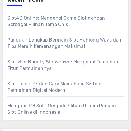
Recent Posts
Slot4D Online: Mengenal Game Slot dengan
Berbagai Pilihan Tema Unik
Panduan Lengkap Bermain Slot Mahjong Ways dan
Tips Meraih Kemenangan Maksimal
Slot Wild Bounty Showdown: Mengenal Tema dan
Fitur Permainannya
Slot Demo PG dan Cara Memahami Sistem
Permainan Digital Modern
Mengapa PG Soft Menjadi Pilihan Utama Pemain
Slot Online di Indonesia