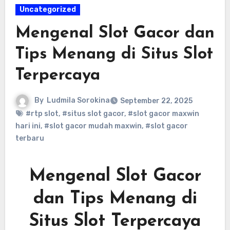
Uncategorized
Mengenal Slot Gacor dan
Tips Menang di Situs Slot
Terpercaya
By
Ludmila Sorokina
September 22, 2025
#rtp slot
,
#situs slot gacor
,
#slot gacor maxwin
hari ini
,
#slot gacor mudah maxwin
,
#slot gacor
terbaru
Mengenal Slot Gacor
dan Tips Menang di
Situs Slot Terpercaya