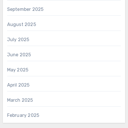
September 2025
August 2025
July 2025
June 2025
May 2025
April 2025
March 2025
February 2025