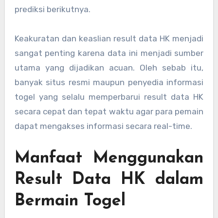
prediksi berikutnya.
Keakuratan dan keaslian result data HK menjadi
sangat penting karena data ini menjadi sumber
utama yang dijadikan acuan. Oleh sebab itu,
banyak situs resmi maupun penyedia informasi
togel yang selalu memperbarui result data HK
secara cepat dan tepat waktu agar para pemain
dapat mengakses informasi secara real-time.
Manfaat Menggunakan
Result Data HK dalam
Bermain Togel