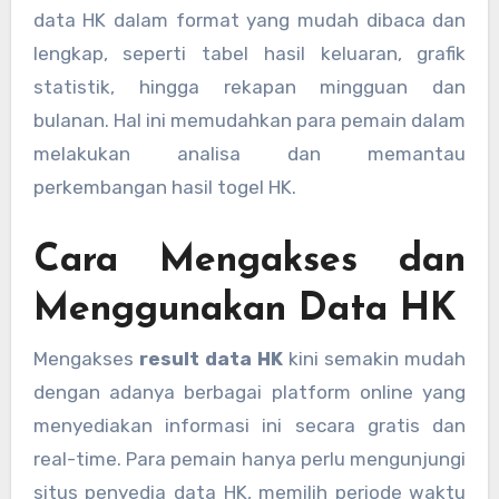
data HK dalam format yang mudah dibaca dan
lengkap, seperti tabel hasil keluaran, grafik
statistik, hingga rekapan mingguan dan
bulanan. Hal ini memudahkan para pemain dalam
melakukan analisa dan memantau
perkembangan hasil togel HK.
Cara Mengakses dan
Menggunakan Data HK
Mengakses
result data HK
kini semakin mudah
dengan adanya berbagai platform online yang
menyediakan informasi ini secara gratis dan
real-time. Para pemain hanya perlu mengunjungi
situs penyedia data HK, memilih periode waktu