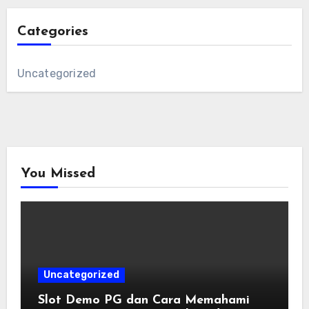
Categories
Uncategorized
You Missed
Uncategorized
Slot Demo PG dan Cara Memahami