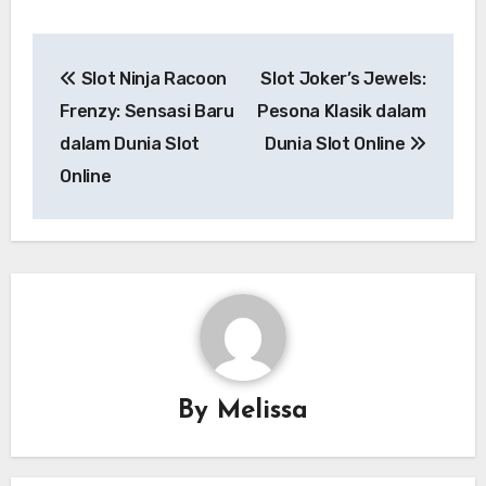
Post
Slot Ninja Racoon
Slot Joker’s Jewels:
navigation
Frenzy: Sensasi Baru
Pesona Klasik dalam
dalam Dunia Slot
Dunia Slot Online
Online
By
Melissa