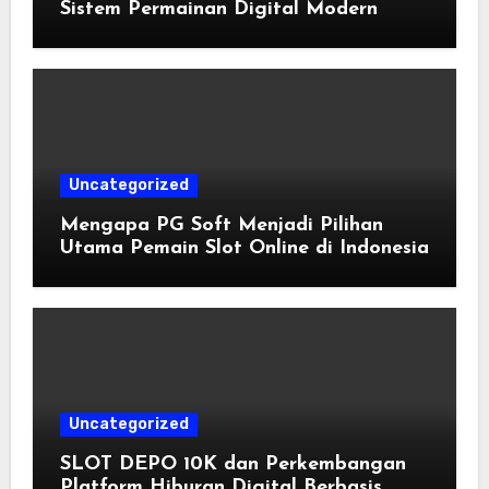
Sistem Permainan Digital Modern
Uncategorized
Mengapa PG Soft Menjadi Pilihan
Utama Pemain Slot Online di Indonesia
Uncategorized
SLOT DEPO 10K dan Perkembangan
Platform Hiburan Digital Berbasis