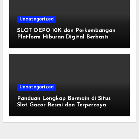
Uncategorized
SLOT DEPO 10K dan Perkembangan
Platform Hiburan Digital Berbasis
Online
Uncategorized
Panduan Lengkap Bermain di Situs
Slot Gacor Resmi dan Terpercaya
Orbit4d