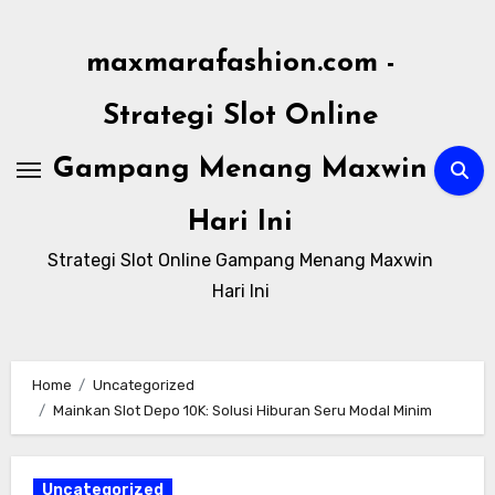
Skip
to
maxmarafashion.com -
content
Strategi Slot Online
Gampang Menang Maxwin
Hari Ini
Strategi Slot Online Gampang Menang Maxwin
Hari Ini
Home
Uncategorized
Mainkan Slot Depo 10K: Solusi Hiburan Seru Modal Minim
Uncategorized