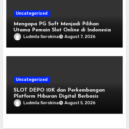
Uncategorized
Mengapa PG Soft Menjadi Pilihan
Utama Pemain Slot Online di Indonesia
Ludmila Sorokina
August 7, 2026
Uncategorized
SLOT DEPO 10K dan Perkembangan
Platform Hiburan Digital Berbasis
Online
Ludmila Sorokina
August 5, 2026