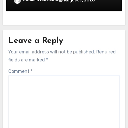
August 7, 2026
Leave a Reply
Your email address will not be published.
Required
fields are marked
*
Comment
*