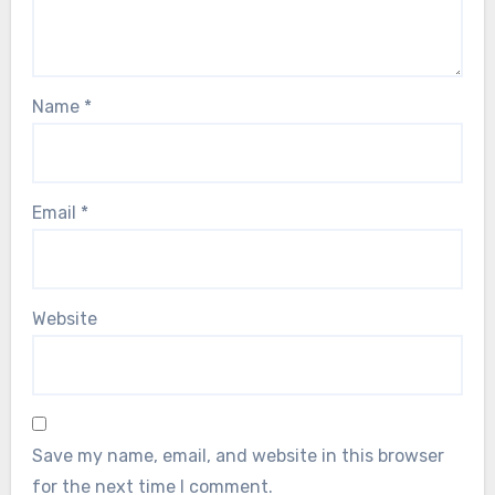
Name
*
Email
*
Website
Save my name, email, and website in this browser
for the next time I comment.