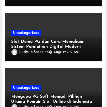
Uncategorized
Slot Demo PG dan Cara Memahami
Sistem Permainan Digital Modern
Ludmila Sorokina
August 7, 2026
Uncategorized
Mengapa PG Soft Menjadi Pilihan
Utama Pemain Slot Online di Indonesia
Ludmila Sorokina