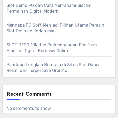
Slot Demo PG dan Cara Memahami Sistem
Permainan Digital Modern
Mengapa PG Soft Menjadi Pilihan Utama Pemain
Slot Online di Indonesia
SLOT DEPO 10K dan Perkembangan Platform
Hiburan Digital Berbasis Online
Panduan Lengkap Bermain di Situs Slot Gacor
Resmi dan Terpercaya Orbit4d
Recent Comments
No comments to show.