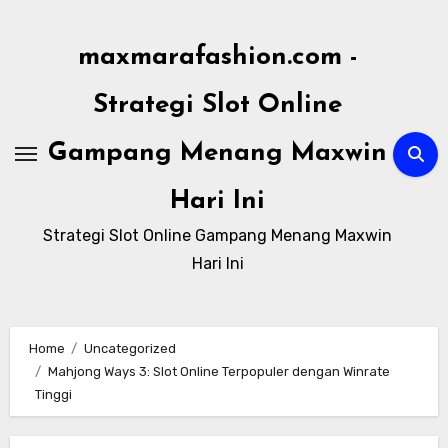
Skip
to
maxmarafashion.com -
content
Strategi Slot Online
Gampang Menang Maxwin
Hari Ini
Strategi Slot Online Gampang Menang Maxwin
Hari Ini
Home
Uncategorized
Mahjong Ways 3: Slot Online Terpopuler dengan Winrate
Tinggi