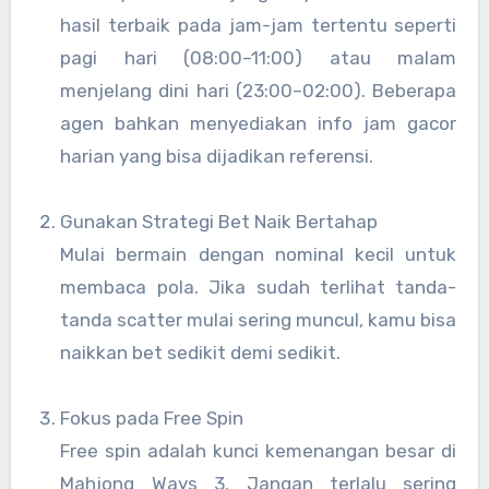
hasil terbaik pada jam-jam tertentu seperti
pagi hari (08:00–11:00) atau malam
menjelang dini hari (23:00–02:00). Beberapa
agen bahkan menyediakan info jam gacor
harian yang bisa dijadikan referensi.
Gunakan Strategi Bet Naik Bertahap
Mulai bermain dengan nominal kecil untuk
membaca pola. Jika sudah terlihat tanda-
tanda scatter mulai sering muncul, kamu bisa
naikkan bet sedikit demi sedikit.
Fokus pada Free Spin
Free spin adalah kunci kemenangan besar di
Mahjong Ways 3. Jangan terlalu sering