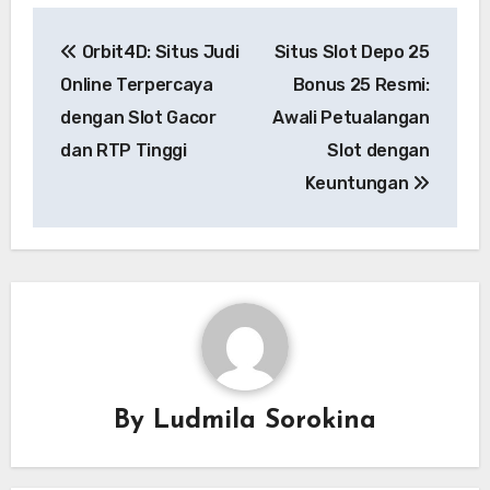
Post
Orbit4D: Situs Judi
Situs Slot Depo 25
navigation
Online Terpercaya
Bonus 25 Resmi:
dengan Slot Gacor
Awali Petualangan
dan RTP Tinggi
Slot dengan
Keuntungan
By
Ludmila Sorokina