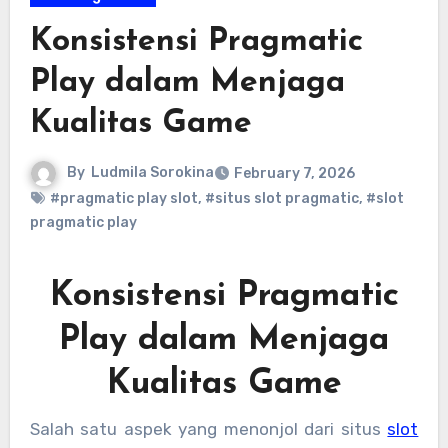
Konsistensi Pragmatic
Play dalam Menjaga
Kualitas Game
By
Ludmila Sorokina
February 7, 2026
#pragmatic play slot
,
#situs slot pragmatic
,
#slot
pragmatic play
Konsistensi Pragmatic
Play dalam Menjaga
Kualitas Game
Salah satu aspek yang menonjol dari situs
slot