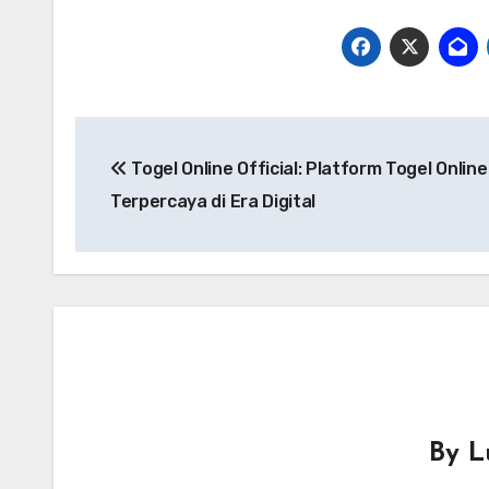
Post
Togel Online Official: Platform Togel Online
navigation
Terpercaya di Era Digital
By
L