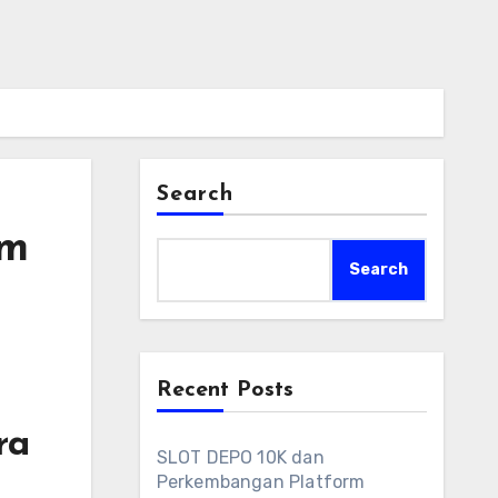
Search
am
Search
Recent Posts
ra
SLOT DEPO 10K dan
Perkembangan Platform