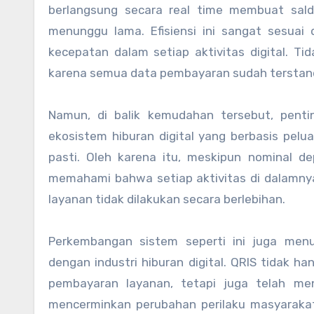
berlangsung secara real time membuat sal
menunggu lama. Efisiensi ini sangat sesu
kecepatan dalam setiap aktivitas digital. Ti
karena semua data pembayaran sudah terstand
Namun, di balik kemudahan tersebut, pent
ekosistem hiburan digital yang berbasis peluan
pasti. Oleh karena itu, meskipun nominal de
memahami bahwa setiap aktivitas di dalamnya 
layanan tidak dilakukan secara berlebihan.
Perkembangan sistem seperti ini juga menun
dengan industri hiburan digital. QRIS tidak ha
pembayaran layanan, tetapi juga telah menj
mencerminkan perubahan perilaku masyaraka