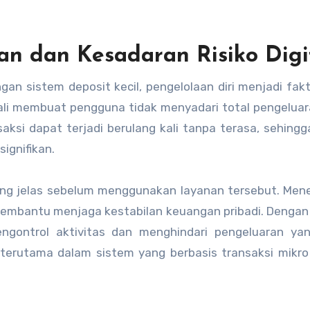
n dan Kesadaran Risiko Digi
an sistem deposit kecil, pengelolaan diri menjadi fak
kali membuat pengguna tidak menyadari total pengelua
saksi dapat terjadi berulang kali tanpa terasa, sehing
ignifikan.
yang jelas sebelum menggunakan layanan tersebut. Me
 membantu menjaga kestabilan keuangan pribadi. Denga
ngontrol aktivitas dan menghindari pengeluaran yan
 terutama dalam sistem yang berbasis transaksi mikro