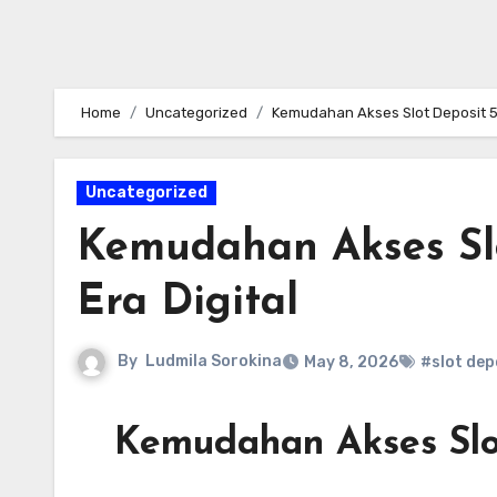
Home
Uncategorized
Kemudahan Akses Slot Deposit 5K
Uncategorized
Kemudahan Akses Sl
Era Digital
By
Ludmila Sorokina
May 8, 2026
#slot de
Kemudahan Akses Slo