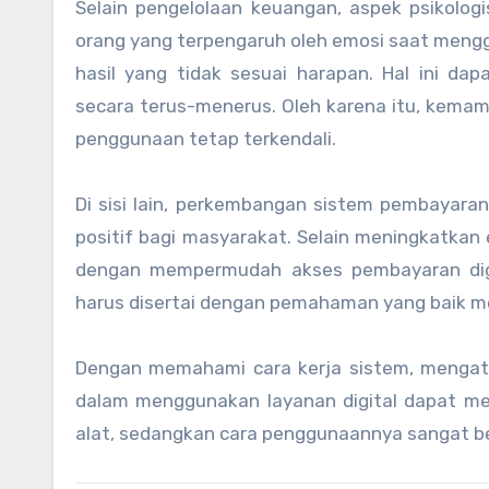
Selain pengelolaan keuangan, aspek psikolog
orang yang terpengaruh oleh emosi saat meng
hasil yang tidak sesuai harapan. Hal ini d
secara terus-menerus. Oleh karena itu, kema
penggunaan tetap terkendali.
Di sisi lain, perkembangan sistem pembayara
positif bagi masyarakat. Selain meningkatkan e
dengan mempermudah akses pembayaran digi
harus disertai dengan pemahaman yang baik me
Dengan memahami cara kerja sistem, mengatu
dalam menggunakan layanan digital dapat men
alat, sedangkan cara penggunaannya sangat b