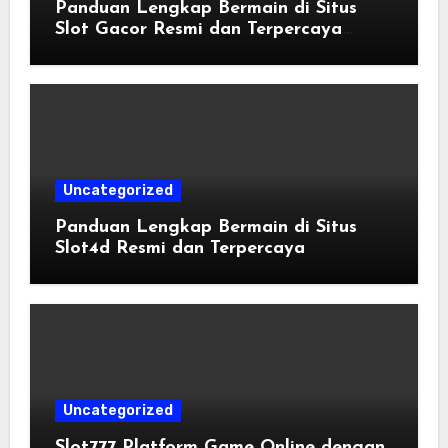
Panduan Lengkap Bermain di Situs
Slot Gacor Resmi dan Terpercaya
Orbit4d
Uncategorized
Panduan Lengkap Bermain di Situs
Slot4d Resmi dan Terpercaya
Uncategorized
Slot777 Platform Game Online dengan