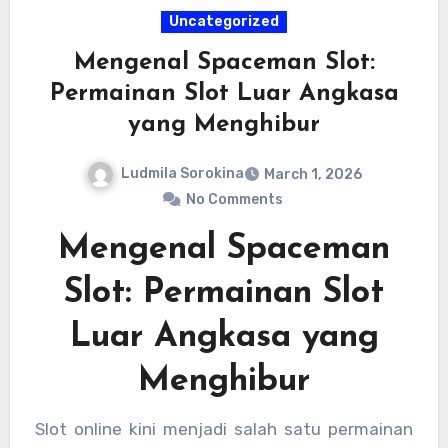
Uncategorized
Mengenal Spaceman Slot:
Permainan Slot Luar Angkasa
yang Menghibur
Ludmila Sorokina
March 1, 2026
No Comments
Mengenal Spaceman
Slot: Permainan Slot
Luar Angkasa yang
Menghibur
Slot online kini menjadi salah satu permainan