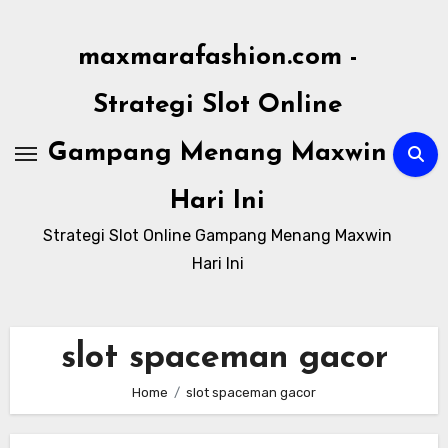
Skip
to
maxmarafashion.com -
content
Strategi Slot Online
Gampang Menang Maxwin
Hari Ini
Strategi Slot Online Gampang Menang Maxwin
Hari Ini
slot spaceman gacor
Home
slot spaceman gacor