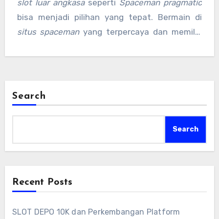
slot luar angkasa
seperti
Spaceman pragmatic
Spaceman
dan
link slot Spaceman
yang mudah
bisa menjadi pilihan yang tepat. Bermain di
diakses, pemain dapat bermain kapan saja dan
situs spaceman
yang terpercaya dan memilih
di mana saja, tanpa kesulitan.
link spaceman gacor
akan memberi pemain
peluang lebih baik untuk meraih kemenangan.
Dengan mengikuti perkembangan terbaru dari
slot Spaceman
, para pemain dapat terus
Search
menikmati petualangan seru di luar angkasa
sembari berkesempatan meraih hadiah besar.
Search
Recent Posts
SLOT DEPO 10K dan Perkembangan Platform