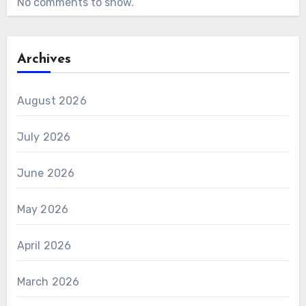
No comments to show.
Archives
August 2026
July 2026
June 2026
May 2026
April 2026
March 2026