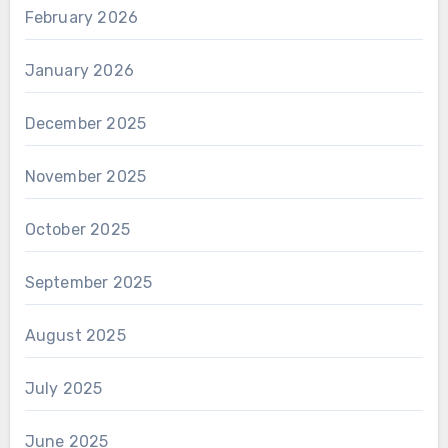
February 2026
January 2026
December 2025
November 2025
October 2025
September 2025
August 2025
July 2025
June 2025