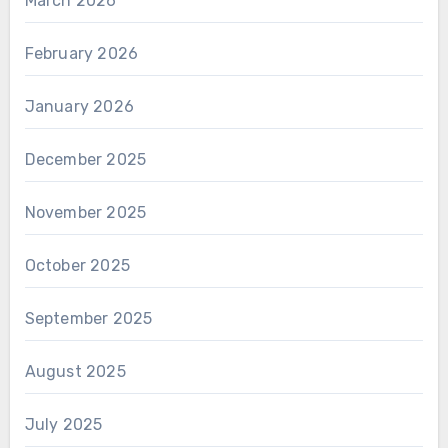
March 2026
February 2026
January 2026
December 2025
November 2025
October 2025
September 2025
August 2025
July 2025