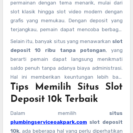
permainan dengan tema menarik, mulai dari
cocok untuk pemula yang baru mulai menjajaki
slot klasik hingga slot video modern dengan
dunia permainan slot online.
grafis yang memukau. Dengan deposit yang
terjangkau, pemain dapat mencoba berbagai
mesin slot tanpa risiko besar, memberikan
Selain itu, banyak situs yang menawarkan
slot
mereka kesempatan untuk merasakan sensasi
deposit 10 ribu tanpa potongan
, yang
dan kegembiraan permainan tanpa tekanan
berarti pemain dapat langsung menikmati
finansial.
saldo penuh tanpa adanya biaya administrasi.
Hal ini memberikan keuntungan lebih bagi
Tips Memilih Situs Slot
pemain yang ingin bermain dengan modal kecil,
namun tetap ingin mendapatkan pengalaman
Deposit 10k Terbaik
bermain yang optimal.
Dalam memilih
situs
plumbingserviceoakpark.com
slot deposit
10k
, ada beberapa hal yang perlu diperhatikan