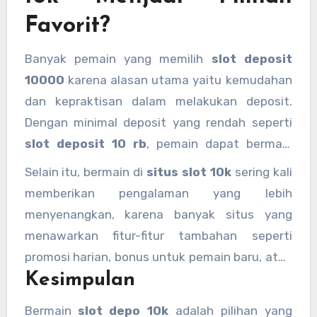
Favorit?
Banyak pemain yang memilih
slot deposit
10000
karena alasan utama yaitu kemudahan
dan kepraktisan dalam melakukan deposit.
Dengan minimal deposit yang rendah seperti
slot deposit 10 rb
, pemain dapat bermain
dengan lebih fleksibel tanpa harus khawatir
Selain itu, bermain di
situs slot 10k
sering kali
kehilangan uang dalam jumlah besar. Ini
memberikan pengalaman yang lebih
memberi mereka kebebasan untuk menikmati
menyenangkan, karena banyak situs yang
permainan lebih lama dan mengeksplorasi
menawarkan fitur-fitur tambahan seperti
berbagai mesin slot yang tersedia.
promosi harian, bonus untuk pemain baru, atau
Kesimpulan
bahkan program loyalitas bagi pemain setia.
Semua ini dapat memberikan keuntungan lebih
Bermain
slot depo 10k
adalah pilihan yang