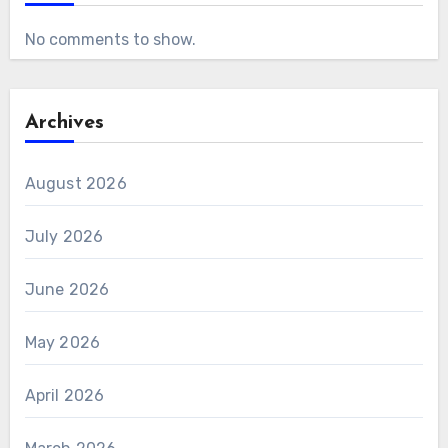
No comments to show.
Archives
August 2026
July 2026
June 2026
May 2026
April 2026