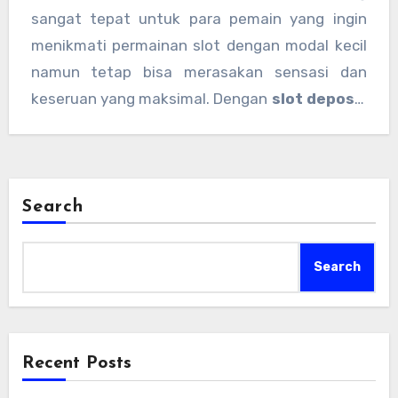
bagi Anda dalam jangka panjang.
sangat tepat untuk para pemain yang ingin
menikmati permainan slot dengan modal kecil
namun tetap bisa merasakan sensasi dan
keseruan yang maksimal. Dengan
slot deposit
10k
atau
slot depo 10 rb
, Anda dapat
mencoba berbagai permainan dan
mendapatkan peluang besar untuk menang
tanpa harus merogoh kocek terlalu dalam. Pilih
Search
situs slot terpercaya dengan pilihan permainan
yang menarik, dan nikmati setiap putaran
Search
mesin slot yang menguntungkan!
Recent Posts