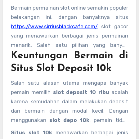
Bermain permainan slot online semakin populer
belakangan ini, dengan banyaknya situs
https://www.sirriusblackcafe.com/
slot gacor
yang menawarkan berbagai jenis permainan
menarik. Salah satu pilihan yang banyak
Keuntungan Bermain di
diminati adalah
slot depo 10k
. Dengan
minimal deposit yang terjangkau, hanya
slot
Situs Slot Deposit 10k
depo 10 ribu
atau
slot depo 10 rb
, pemain
bisa merasakan sensasi bermain tanpa harus
Salah satu alasan utama mengapa banyak
mengeluarkan banyak uang. Di artikel ini, kita
pemain memilih
slot deposit 10 ribu
adalah
akan membahas tentang keuntungan bermain
karena kemudahan dalam melakukan deposit
slot deposit 10k
dan mengapa pilihan ini
dan bermain dengan modal kecil. Dengan
menjadi favorit banyak pemain.
menggunakan
slot depo 10k
, pemain tidak
perlu mengkhawatirkan anggaran besar untuk
Situs slot 10k
menawarkan berbagai jenis
mencoba keberuntungan mereka. Ini sangat