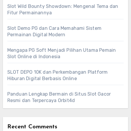
Slot Wild Bounty Showdown: Mengenal Tema dan
Fitur Permainannya
Slot Demo PG dan Cara Memahami Sistem
Permainan Digital Modern
Mengapa PG Soft Menjadi Pilihan Utama Pemain
Slot Online di Indonesia
SLOT DEPO 10K dan Perkembangan Platform
Hiburan Digital Berbasis Online
Panduan Lengkap Bermain di Situs Slot Gacor
Resmi dan Terpercaya Orbit4d
Recent Comments