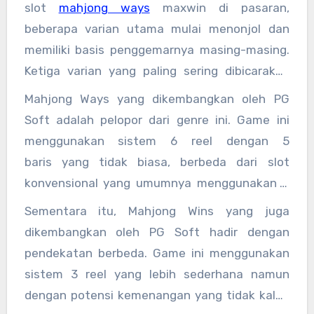
slot
mahjong ways
maxwin di pasaran,
beberapa varian utama mulai menonjol dan
memiliki basis penggemarnya masing-masing.
Ketiga varian yang paling sering dibicarakan
adalah Mahjong Ways, Mahjong Wins,
Mahjong Ways yang dikembangkan oleh PG
dan Mahjong Scatter (atau varian dengan
Soft adalah pelopor dari genre ini. Game ini
mekanisme scatter hitam). Meskipun sama-
menggunakan sistem 6 reel dengan 5
sama mengusung tema Mahjong, ketiganya
baris yang tidak biasa, berbeda dari slot
memiliki karakteristik yang sangat berbeda
konvensional yang umumnya menggunakan 5
yang perlu dipahami oleh pemain sebelum
reel. Jumlah simbol yang besar ini menciptakan
Sementara itu, Mahjong Wins yang juga
menentukan pilihan.
peluang kombinasi kemenangan yang lebih
dikembangkan oleh PG Soft hadir dengan
luas, terutama dengan fitur cascading yang
pendekatan berbeda. Game ini menggunakan
ikonik. Mahjong Ways 2 sebagai sekuelnya
sistem 3 reel yang lebih sederhana namun
menambahkan fitur pengganda progresif di
dengan potensi kemenangan yang tidak kalah
putaran gratis yang dapat meningkat hingga