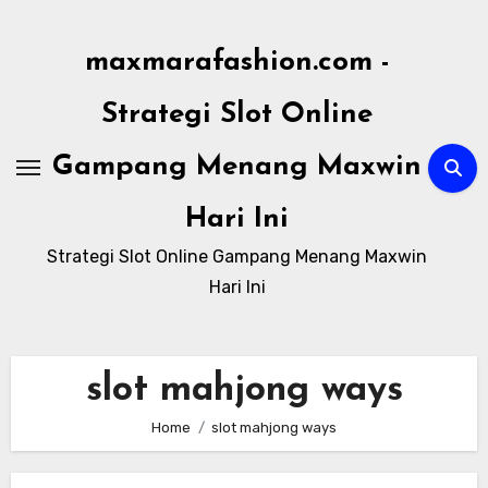
Skip
to
maxmarafashion.com -
content
Strategi Slot Online
Gampang Menang Maxwin
Hari Ini
Strategi Slot Online Gampang Menang Maxwin
Hari Ini
slot mahjong ways
Home
slot mahjong ways