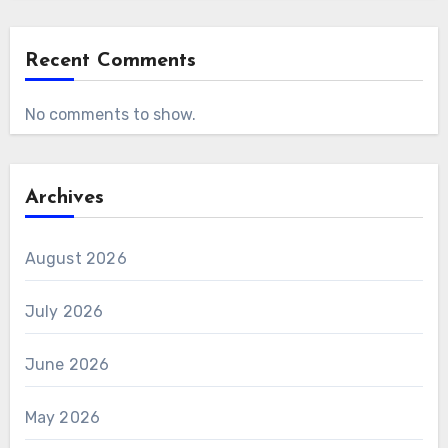
gacor tampak lebih dari sekadar hiburan – Ini
adalah kesempatan nyata untuk menambah
Recent Comments
pundi-pundi keuntunganmu! Jangan lewatkan
keseruan menyentuh jackpot luar biasa sambil
No comments to show.
menikmati sensasi adrenalin di tengah
kecintaan pada slot mahjongways.
Archives
August 2026
July 2026
June 2026
May 2026