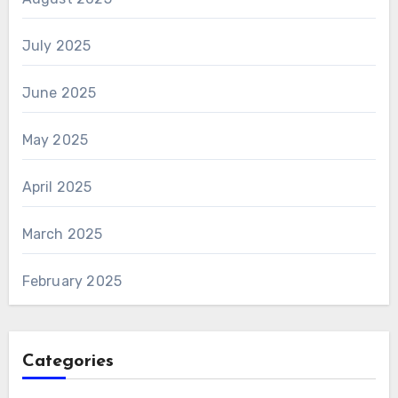
July 2025
June 2025
May 2025
April 2025
March 2025
February 2025
Categories