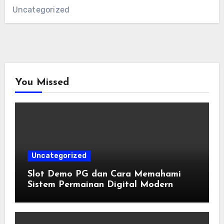
Uncategorized
You Missed
Uncategorized
Slot Demo PG dan Cara Memahami
Sistem Permainan Digital Modern