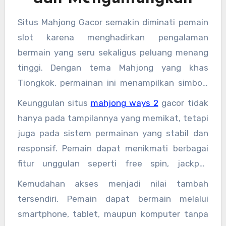
Situs Mahjong Gacor semakin diminati pemain
slot karena menghadirkan pengalaman
bermain yang seru sekaligus peluang menang
tinggi. Dengan tema Mahjong yang khas
Tiongkok, permainan ini menampilkan simbol-
simbol menarik seperti karakter Mahjong, koin
Keunggulan situs
mahjong ways 2
gacor tidak
emas, dan bonus scatter yang menambah
hanya pada tampilannya yang memikat, tetapi
keseruan setiap putaran. Pemain dapat
juga pada sistem permainan yang stabil dan
merasakan pengalaman bermain yang adil,
responsif. Pemain dapat menikmati berbagai
lancar, dan menghibur, baik untuk pemula
fitur unggulan seperti free spin, jackpot
maupun pemain berpengalaman.
progresif, dan bonus multipliers. Frekuensi
Kemudahan akses menjadi nilai tambah
kemenangan yang tinggi membuat platform ini
tersendiri. Pemain dapat bermain melalui
sangat cocok bagi pemain yang ingin meraih
smartphone, tablet, maupun komputer tanpa
hiburan sekaligus keuntungan signifikan dalam