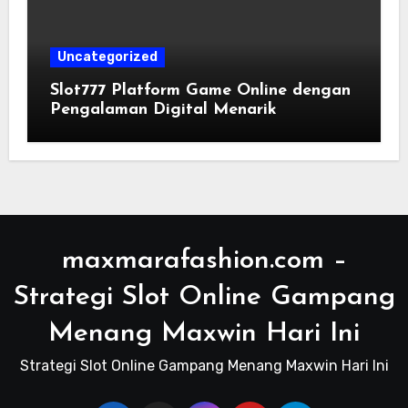
Uncategorized
Slot777 Platform Game Online dengan
Pengalaman Digital Menarik
maxmarafashion.com –
Strategi Slot Online Gampang
Menang Maxwin Hari Ini
Strategi Slot Online Gampang Menang Maxwin Hari Ini