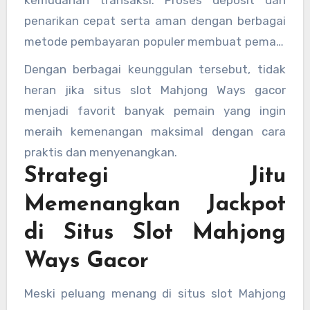
spin, scatter, wild, dan multiplier semakin
penarikan cepat serta aman dengan berbagai
memperbesar kesempatan meraih hadiah
metode pembayaran populer membuat pemain
besar.
merasa nyaman. Layanan customer service 24
Dengan berbagai keunggulan tersebut, tidak
jam siap membantu mengatasi berbagai
heran jika situs slot Mahjong Ways gacor
kendala agar pengalaman bermain tetap lancar
menjadi favorit banyak pemain yang ingin
dan menyenangkan. Bonus dan promosi
meraih kemenangan maksimal dengan cara
menarik seperti cashback, bonus new member,
praktis dan menyenangkan.
dan referral juga menambah modal bermain.
Strategi Jitu
Memenangkan Jackpot
di Situs Slot Mahjong
Ways Gacor
Meski peluang menang di situs slot Mahjong