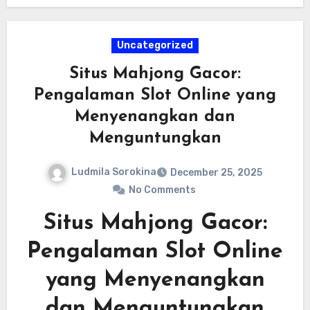
Uncategorized
Situs Mahjong Gacor:
Pengalaman Slot Online yang
Menyenangkan dan
Menguntungkan
Ludmila Sorokina
December 25, 2025
No Comments
Situs Mahjong Gacor:
Pengalaman Slot Online
yang Menyenangkan
dan Menguntungkan