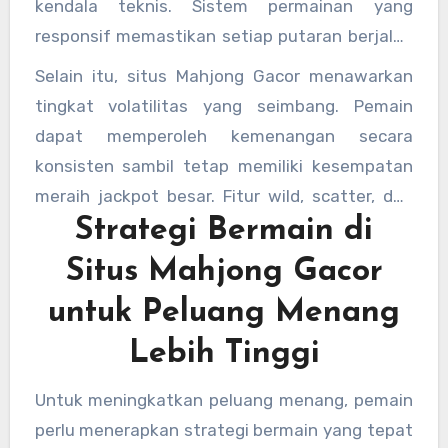
kendala teknis. Sistem permainan yang
setiap sesi permainan.
responsif memastikan setiap putaran berjalan
lancar, sehingga pengalaman bermain menjadi
Selain itu, situs Mahjong Gacor menawarkan
nyaman dan menyenangkan. Hal ini menjadikan
tingkat volatilitas yang seimbang. Pemain
situs Mahjong Gacor pilihan utama bagi
dapat memperoleh kemenangan secara
penggemar slot online.
konsisten sambil tetap memiliki kesempatan
meraih jackpot besar. Fitur wild, scatter, dan
Strategi Bermain di
multipliers menambah strategi tersendiri
dalam bermain, sehingga setiap sesi
Situs Mahjong Gacor
permainan menjadi lebih menantang dan
untuk Peluang Menang
menghibur.
Lebih Tinggi
Untuk meningkatkan peluang menang, pemain
perlu menerapkan strategi bermain yang tepat