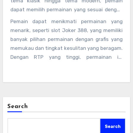
tema klasik hingga tema modern, pemain
dapat memilih permainan yang sesuai dengan
selera mereka. Selain itu, permainan slot Joker
Pemain dapat menikmati permainan yang
Gaming juga dilengkapi dengan berbagai fitur
menarik, seperti slot Joker 388, yang memiliki
bonus yang memberikan peluang lebih besar
banyak pilihan permainan dengan grafis yang
untuk menang.
memukau dan tingkat kesulitan yang beragam.
Dengan RTP yang tinggi, permainan ini
memberikan peluang besar bagi pemain untuk
meraih kemenangan besar.
Search
Search