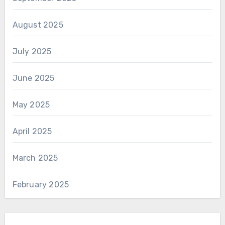
August 2025
July 2025
June 2025
May 2025
April 2025
March 2025
February 2025