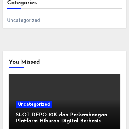
Categories
Uncategorized
You Missed
Uncategorized
SLOT DEPO 10K dan Perkembangan
Platform Hiburan Digital Berbasis
Online