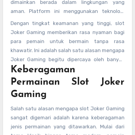
dimainkan berada dalam lingkungan yang
aman. Platform ini menggunakan teknologi
enkripsi terbaru untuk melindungi data pribadi
Dengan tingkat keamanan yang tinggi, slot
dan transaksi para pemain, sehingga pemain
Joker Gaming memberikan rasa nyaman bagi
dapat fokus sepenuhnya pada permainan
para pemain untuk bermain tanpa rasa
tanpa perlu khawatir tentang keamanan
khawatir. Ini adalah salah satu alasan mengapa
informasi mereka.
Joker Gaming begitu dipercaya oleh banyak
Keberagaman
pemain di seluruh dunia.
Permainan Slot Joker
Gaming
Salah satu alasan mengapa slot Joker Gaming
sangat digemari adalah karena keberagaman
jenis permainan yang ditawarkan. Mulai dari