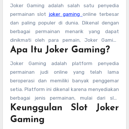
Joker Gaming adalah salah satu penyedia
permainan slot
joker gaming
online terbesar
dan paling populer di dunia. Dikenal dengan
berbagai permainan menarik yang dapat
dinikmati oleh para pemain, Joker Gaming
Apa Itu Joker Gaming?
menawarkan pengalaman bermain yang tidak
hanya menghibur, tetapi juga menguntungkan.
Joker Gaming adalah platform penyedia
Dalam artikel ini, kita akan membahas berbagai
permainan judi online yang telah lama
aspek dari Joker Gaming, termasuk slot Joker
beroperasi dan memiliki banyak penggemar
Gaming, Joker123 Gaming, dan Joker388.
setia. Platform ini dikenal karena menyediakan
berbagai jenis permainan, mulai dari slot
Keunggulan Slot Joker
hingga permainan meja, dengan grafis yang
menarik dan gameplay yang mudah dipahami.
Gaming
Dengan lebih dari ribuan permainan yang