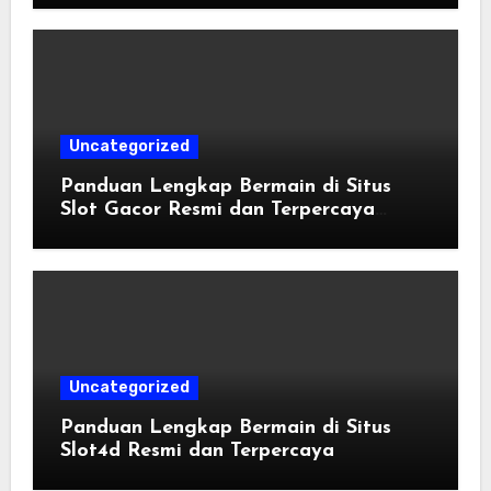
Uncategorized
Panduan Lengkap Bermain di Situs
Slot Gacor Resmi dan Terpercaya
Orbit4d
Uncategorized
Panduan Lengkap Bermain di Situs
Slot4d Resmi dan Terpercaya