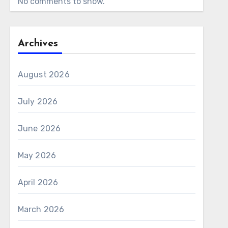
No comments to show.
Archives
August 2026
July 2026
June 2026
May 2026
April 2026
March 2026