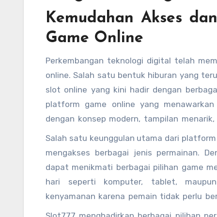
Kemudahan Akses dan 
Game Online
Perkembangan teknologi digital telah me
online. Salah satu bentuk hiburan yang t
slot online yang kini hadir dengan berbaga
platform game online yang menawarkan
dengan konsep modern, tampilan menarik,
ingin menikmati permainan secara praktis.
Salah satu keunggulan utama dari platfor
mengakses berbagai jenis permainan. De
dapat menikmati berbagai pilihan game mel
hari seperti komputer, tablet, maupun
kenyamanan karena pemain tidak perlu be
mendapatkan pengalaman hiburan digital.
Slot777 menghadirkan berbagai pilihan p