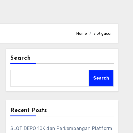
Home
slot gacor
Search
Search
Recent Posts
SLOT DEPO 10K dan Perkembangan Platform