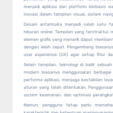
menjadi aplikasi dan platform berbasis
inovasi dalam tampilan visual, sistem navi
layanan digital.
Desain antarmuka menjadi salah satu f
hiburan online. Tampilan yang terstruktur
elemen grafis yang menarik dapat memban
dengan lebih cepat. Pengembang biasan
user experience (UX) agar setiap fitur d
perangkat.
Selain tampilan, teknologi di balik sebuah
modern biasanya menggunakan berbagai
performa aplikasi, menjaga kestabilan lay
aturan yang telah ditentukan. Penggunaan
sistem keamanan, dan optimasi perangka
yang lebih baik.
Namun, pengguna tetap perlu memahami
karakteristik dan ketentuan masing-masi