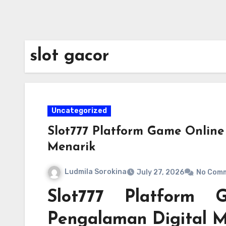
slot gacor
Uncategorized
Slot777 Platform Game Onlin
Menarik
Ludmila Sorokina
July 27, 2026
No Com
Slot777 Platform
Pengalaman Digital M