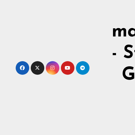
Skip
to
content
ma
- 
G