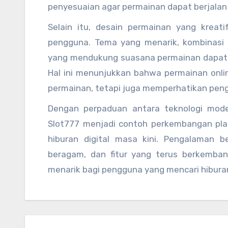
penyesuaian agar permainan dapat berjalan 
Selain itu, desain permainan yang kreat
pengguna. Tema yang menarik, kombinasi w
yang mendukung suasana permainan dapat m
Hal ini menunjukkan bahwa permainan onli
permainan, tetapi juga memperhatikan pen
Dengan perpaduan antara teknologi moder
Slot777 menjadi contoh perkembangan pla
hiburan digital masa kini. Pengalaman b
beragam, dan fitur yang terus berkemba
menarik bagi pengguna yang mencari hibura