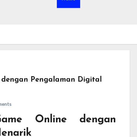
e dengan Pengalaman Digital
ments
 Game Online dengan
enarik