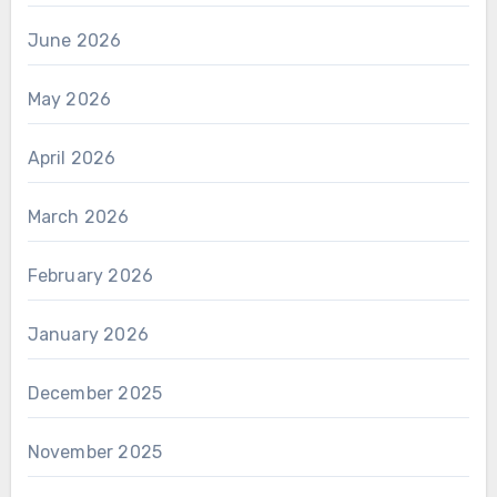
June 2026
May 2026
April 2026
March 2026
February 2026
January 2026
December 2025
November 2025