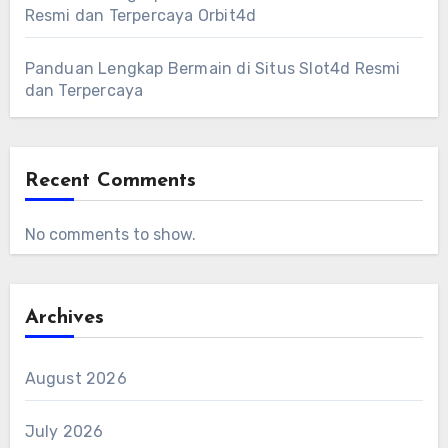
Resmi dan Terpercaya Orbit4d
Panduan Lengkap Bermain di Situs Slot4d Resmi
dan Terpercaya
Recent Comments
No comments to show.
Archives
August 2026
July 2026