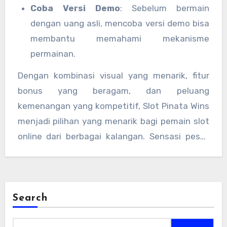
Coba Versi Demo
: Sebelum bermain
dengan uang asli, mencoba versi demo bisa
membantu memahami mekanisme
permainan.
Dengan kombinasi visual yang menarik, fitur
bonus yang beragam, dan peluang
kemenangan yang kompetitif, Slot Pinata Wins
menjadi pilihan yang menarik bagi pemain slot
online dari berbagai kalangan. Sensasi pesta
dan kejutan yang ditawarkan membuat setiap
putaran terasa berbeda dan penuh warna.
Search