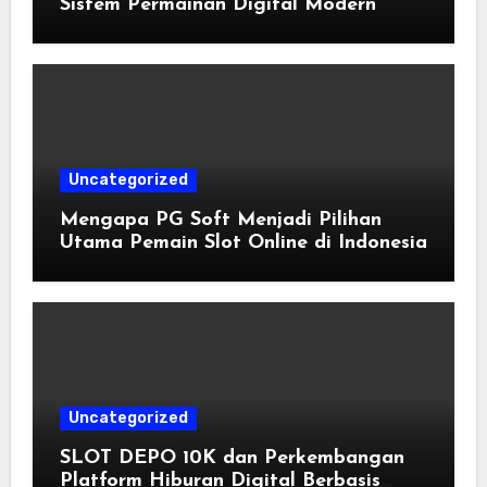
Sistem Permainan Digital Modern
Uncategorized
Mengapa PG Soft Menjadi Pilihan
Utama Pemain Slot Online di Indonesia
Uncategorized
SLOT DEPO 10K dan Perkembangan
Platform Hiburan Digital Berbasis