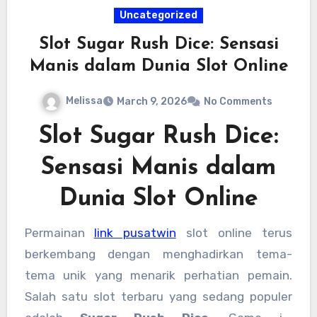
Uncategorized
Slot Sugar Rush Dice: Sensasi
Manis dalam Dunia Slot Online
Melissa
March 9, 2026
No Comments
Slot Sugar Rush Dice:
Sensasi Manis dalam
Dunia Slot Online
Permainan
link pusatwin
slot online terus
berkembang dengan menghadirkan tema-
tema unik yang menarik perhatian pemain.
Salah satu slot terbaru yang sedang populer