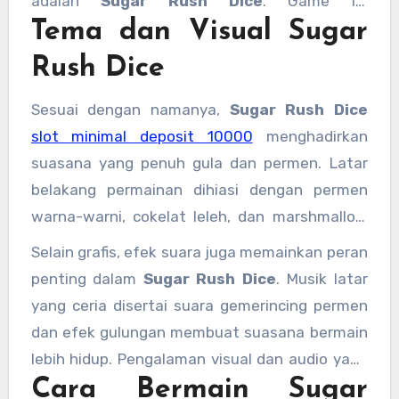
adalah
Sugar Rush Dice
. Game ini
Tema dan Visual Sugar
memadukan keseruan gulungan slot klasik
dengan elemen dadu yang menambahkan
Rush Dice
sensasi berbeda. Tema manis dan penuh warna
yang diusung membuat pengalaman bermain
Sesuai dengan namanya,
Sugar Rush Dice
menjadi lebih menyenangkan, terutama bagi
slot minimal deposit 10000
menghadirkan
pemain yang menyukai grafis cerah dan
suasana yang penuh gula dan permen. Latar
animasi yang menarik.
belakang permainan dihiasi dengan permen
warna-warni, cokelat leleh, dan marshmallow
yang mengapung di udara. Setiap simbol pada
Selain grafis, efek suara juga memainkan peran
gulungan dirancang dengan detail, mulai dari
penting dalam
Sugar Rush Dice
. Musik latar
permen karet, lolipop, hingga dadu dengan
yang ceria disertai suara gemerincing permen
warna-warna cerah. Animasi yang halus saat
dan efek gulungan membuat suasana bermain
simbol menang atau memicu bonus membuat
lebih hidup. Pengalaman visual dan audio yang
pemain merasa seperti masuk ke dunia fantasi
Cara Bermain Sugar
menyatu ini membuat slot menjadi lebih