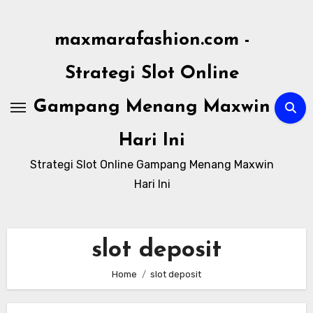
Skip
to
maxmarafashion.com -
content
Strategi Slot Online
Gampang Menang Maxwin
Hari Ini
Strategi Slot Online Gampang Menang Maxwin
Hari Ini
slot deposit
Home
slot deposit