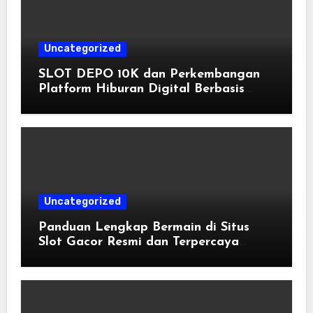
Uncategorized
SLOT DEPO 10K dan Perkembangan
Platform Hiburan Digital Berbasis
Online
Uncategorized
Panduan Lengkap Bermain di Situs
Slot Gacor Resmi dan Terpercaya
Orbit4d