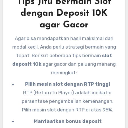
Tips Jitu Bermain Slot
dengan Deposit 10K
agar Gacor
Agar bisa mendapatkan hasil maksimal dari
modal kecil, Anda perlu strategi bermain yang
tepat. Berikut beberapa tips bermain
slot
deposit 10k
agar gacor dan peluang menang
meningkat:
Pilih mesin slot dengan RTP tinggi
RTP (Return to Player) adalah indikator
persentase pengembalian kemenangan.
Pilih mesin slot dengan RTP di atas 95%.
Manfaatkan bonus deposit