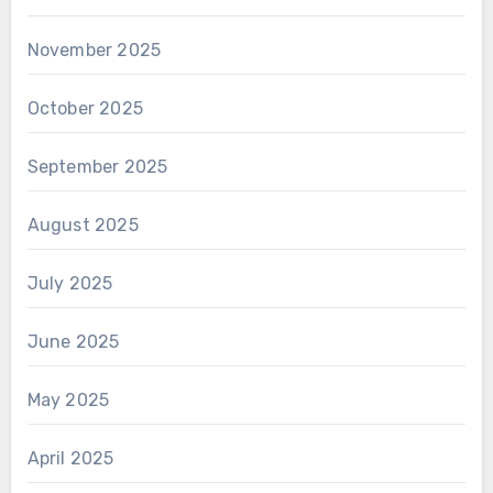
November 2025
October 2025
September 2025
August 2025
July 2025
June 2025
May 2025
April 2025