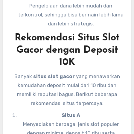
Pengelolaan dana lebih mudah dan
terkontrol, sehingga bisa bermain lebih lama
dan lebih strategis.
Rekomendasi Situs Slot
Gacor dengan Deposit
10K
Banyak
situs slot gacor
yang menawarkan
kemudahan deposit mulai dari 10 ribu dan
memiliki reputasi bagus. Berikut beberapa
rekomendasi situs terpercaya:
Situs A
Menyediakan berbagai jenis slot populer
dengan minimal deposit 10 ribu serta