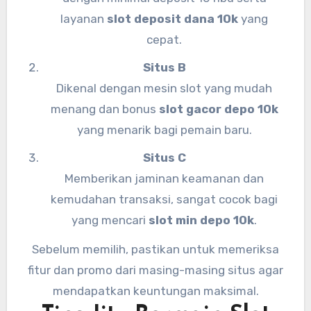
layanan
slot deposit dana 10k
yang
cepat.
Situs B
Dikenal dengan mesin slot yang mudah
menang dan bonus
slot gacor depo 10k
yang menarik bagi pemain baru.
Situs C
Memberikan jaminan keamanan dan
kemudahan transaksi, sangat cocok bagi
yang mencari
slot min depo 10k
.
Sebelum memilih, pastikan untuk memeriksa
fitur dan promo dari masing-masing situs agar
mendapatkan keuntungan maksimal.