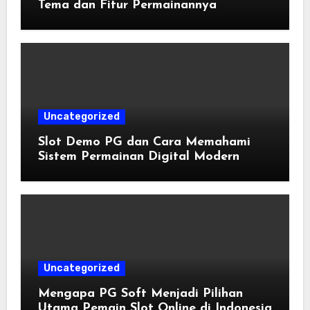
Tema dan Fitur Permainannya
Uncategorized
Slot Demo PG dan Cara Memahami
Sistem Permainan Digital Modern
Uncategorized
Mengapa PG Soft Menjadi Pilihan
Utama Pemain Slot Online di Indonesia