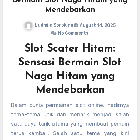
Bermain Slot Naga Hitam yang
Mendebarkan
Ludmila Sorokina
August 14, 2025
No Comments
Slot Scater Hitam:
Sensasi Bermain Slot
Naga Hitam yang
Mendebarkan
Dalam dunia permainan slot online, hadirnya
tema-tema unik dan menarik menjadi salah
satu daya tarik utama yang membuat pemain
terus kembali. Salah satu tema yang kini