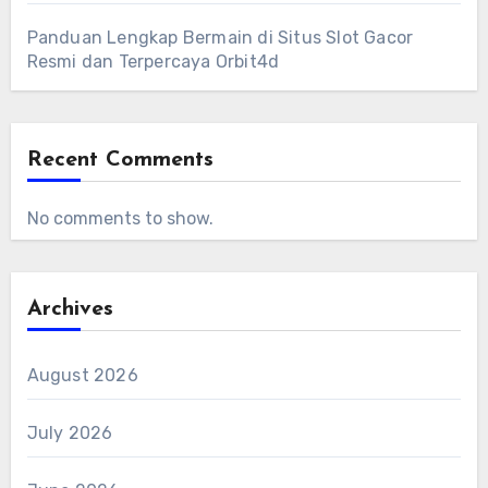
Panduan Lengkap Bermain di Situs Slot Gacor
Resmi dan Terpercaya Orbit4d
Recent Comments
No comments to show.
Archives
August 2026
July 2026