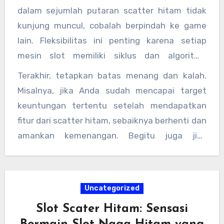
lebih rasional, termasuk kapan harus berhenti.
dalam sejumlah putaran scatter hitam tidak
kunjung muncul, cobalah berpindah ke game
lain. Fleksibilitas ini penting karena setiap
mesin slot memiliki siklus dan algoritma
masing-masing.
Terakhir, tetapkan batas menang dan kalah.
Misalnya, jika Anda sudah mencapai target
keuntungan tertentu setelah mendapatkan
fitur dari scatter hitam, sebaiknya berhenti dan
amankan kemenangan. Begitu juga jika
mengalami kekalahan beruntun, jangan
memaksakan diri untuk terus bermain
Uncategorized
Slot Scater Hitam: Sensasi