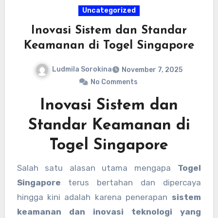
Uncategorized
Inovasi Sistem dan Standar
Keamanan di Togel Singapore
Ludmila Sorokina
November 7, 2025
No Comments
Inovasi Sistem dan
Standar Keamanan di
Togel Singapore
Salah satu alasan utama mengapa
Togel
Singapore
terus bertahan dan dipercaya
hingga kini adalah karena penerapan
sistem
keamanan dan inovasi teknologi yang