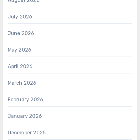
August 2026
July 2026
June 2026
May 2026
April 2026
March 2026
February 2026
January 2026
December 2025