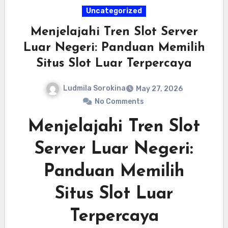
Uncategorized
Menjelajahi Tren Slot Server
Luar Negeri: Panduan Memilih
Situs Slot Luar Terpercaya
Ludmila Sorokina
May 27, 2026
No Comments
Menjelajahi Tren Slot
Server Luar Negeri:
Panduan Memilih
Situs Slot Luar
Terpercaya