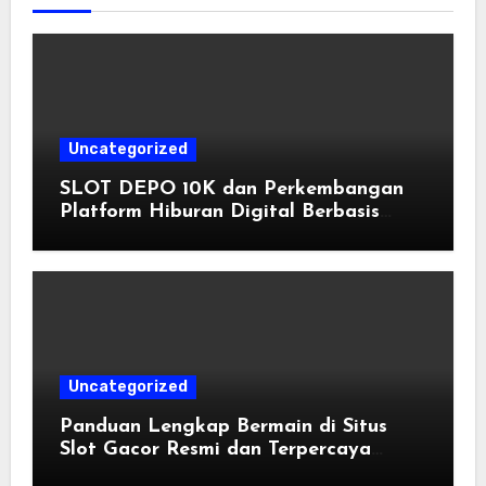
Uncategorized
SLOT DEPO 10K dan Perkembangan
Platform Hiburan Digital Berbasis
Online
Uncategorized
Panduan Lengkap Bermain di Situs
Slot Gacor Resmi dan Terpercaya
Orbit4d