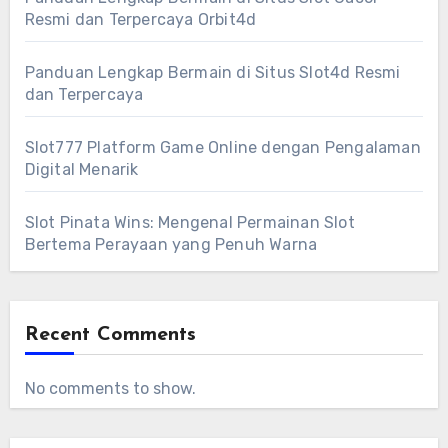
Resmi dan Terpercaya Orbit4d
Panduan Lengkap Bermain di Situs Slot4d Resmi
dan Terpercaya
Slot777 Platform Game Online dengan Pengalaman
Digital Menarik
Slot Pinata Wins: Mengenal Permainan Slot
Bertema Perayaan yang Penuh Warna
Recent Comments
No comments to show.