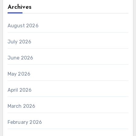
Archives
August 2026
July 2026
June 2026
May 2026
April 2026
March 2026
February 2026