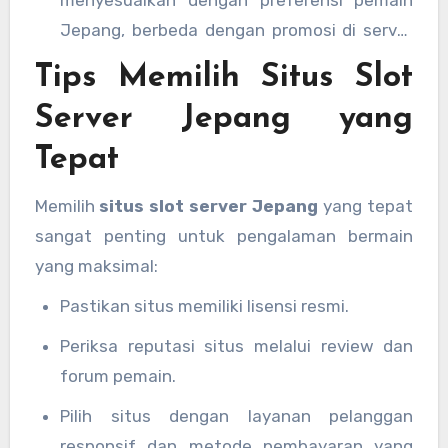
Jepang, berbeda dengan promosi di server
luar Jepang yang bersifat global.
Tips Memilih Situs Slot
Server Jepang yang
Tepat
Memilih
situs slot server Jepang
yang tepat
sangat penting untuk pengalaman bermain
yang maksimal:
Pastikan situs memiliki lisensi resmi.
Periksa reputasi situs melalui review dan
forum pemain.
Pilih situs dengan layanan pelanggan
responsif dan metode pembayaran yang