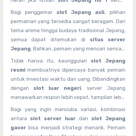
heran jika istilah
slot Jepang no 1
sering
dijadikan referensi bagi pemain baru maupun
Bagi penggemar
slot Jepang asli
, pilihan
veteran. Berbeda dengan
slot server luar
,
permainan yang tersedia sangat beragam. Dari
slot Jepang
menawarkan keunggulan
tema anime hingga budaya tradisional Jepang,
stabilitas server yang mendukung gameplay
semua dapat ditemukan di
situs server
lancar tanpa gangguan teknis.
Jepang
. Bahkan, pemain yang mencari sensasi
tinggi sering memanfaatkan
link slot Jepang
Tidak hanya itu, keunggulan
slot Jepang
untuk mengakses mesin dengan peluang
resmi
membuatnya dipercaya banyak pemain
jackpot lebih besar. Hal ini membuat
slot
untuk investasi waktu dan uang. Dibandingkan
Jepang tergacor
menjadi favorit banyak
dengan
slot luar negeri
, server Jepang
pemain, karena kombinasi peluang menang dan
menawarkan respon lebih cepat, tampilan lebih
hiburan yang seimbang.
rapi, dan fitur-fitur modern yang mendukung
Bagi yang ingin mencoba variasi, kombinasi
permainan mobile. Para pemain pun dapat
antara
slot server luar
dan
slot Jepang
mengakses
slot Jepang terbaru
kapan saja
gacor
bisa menjadi strategi menarik. Pemain
melalui perangkat smartphone, sehingga