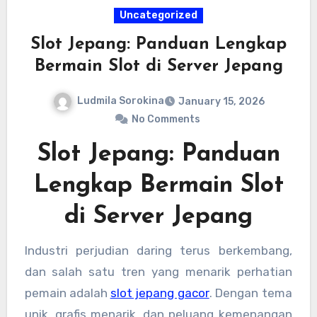
Uncategorized
Slot Jepang: Panduan Lengkap
Bermain Slot di Server Jepang
Ludmila Sorokina
January 15, 2026
No Comments
Slot Jepang: Panduan
Lengkap Bermain Slot
di Server Jepang
Industri perjudian daring terus berkembang,
dan salah satu tren yang menarik perhatian
pemain adalah
slot jepang gacor
. Dengan tema
unik, grafis menarik, dan peluang kemenangan