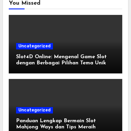
You Missed
Uncategorized
Slot4D Online: Mengenal Game Slot
dengan Berbagai Pilihan Tema Unik
Uncategorized
Panduan Lengkap Bermain Slot
Mahjong Ways dan Tips Meraih