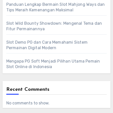
Panduan Lengkap Bermain Slot Mahjong Ways dan
Tips Meraih Kemenangan Maksimal
Slot Wild Bounty Showdown: Mengenal Tema dan
Fitur Permainannya
Slot Demo PG dan Cara Memahami Sistem
Permainan Digital Modern
Mengapa PG Soft Menjadi Pilihan Utama Pemain
Slot Online di Indonesia
Recent Comments
No comments to show.