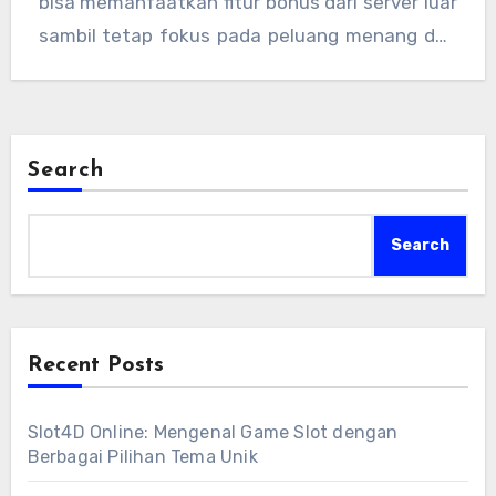
bisa memanfaatkan fitur bonus dari server luar
fleksibilitas bermain tidak terbatas.
sambil tetap fokus pada peluang menang dari
slot Jepang gampang menang
. Dengan
strategi yang tepat, peluang meraih
kemenangan besar di dunia slot online semakin
nyata.
Search
Search
Recent Posts
Slot4D Online: Mengenal Game Slot dengan
Berbagai Pilihan Tema Unik