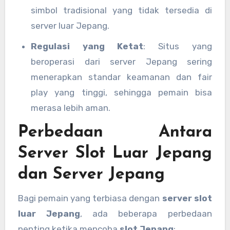
simbol tradisional yang tidak tersedia di
server luar Jepang.
Regulasi yang Ketat
: Situs yang
beroperasi dari server Jepang sering
menerapkan standar keamanan dan fair
play yang tinggi, sehingga pemain bisa
merasa lebih aman.
Perbedaan Antara
Server Slot Luar Jepang
dan Server Jepang
Bagi pemain yang terbiasa dengan
server slot
luar Jepang
, ada beberapa perbedaan
penting ketika mencoba
slot Jepang
: