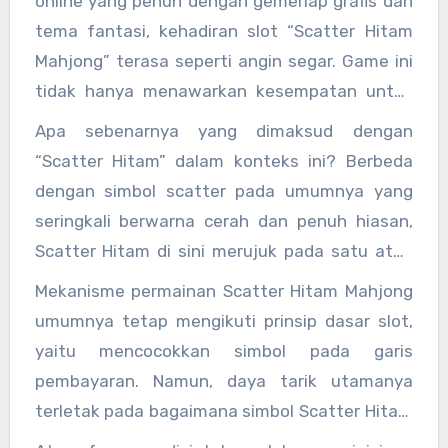
online yang penuh dengan gemerlap grafis dan
tema fantasi, kehadiran slot “Scatter Hitam
Mahjong” terasa seperti angin segar. Game ini
tidak hanya menawarkan kesempatan untuk
meraih kemenangan, tetapi juga menyajikan
Apa sebenarnya yang dimaksud dengan
sebuah perpaduan unik antara budaya
“Scatter Hitam” dalam konteks ini? Berbeda
tradisional Tiongkok dan mekanisme
dengan simbol scatter pada umumnya yang
permainan modern yang menarik. Bagi para
seringkali berwarna cerah dan penuh hiasan,
pemain yang sudah jenuh dengan tema buah-
Scatter Hitam di sini merujuk pada satu atau
buahan klasik atau petualangan dewa-dewi,
sekelompok simbol khusus yang bertindak
Mekanisme permainan Scatter Hitam Mahjong
slot ini menawarkan pengalaman yang berbeda
sebagai kunci utama untuk membuka fitur
umumnya tetap mengikuti prinsip dasar slot,
dan penuh strategi.
bonus atau pembayaran tinggi. Simbol ini
yaitu mencocokkan simbol pada garis
biasanya didesain dengan elemen-elemen
pembayaran. Namun, daya tarik utamanya
mahjong, seperti karakter Cina yang elegan
terletak pada bagaimana simbol Scatter Hitam
atau ilustrasi tile mahjong yang autentik
ini berfungsi. Ia mungkin tidak perlu mendarat