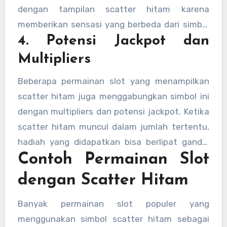
dengan tampilan scatter hitam karena
memberikan sensasi yang berbeda dari simbol
4. Potensi Jackpot dan
scatter biasa yang biasanya berwarna cerah.
Multipliers
Beberapa permainan slot yang menampilkan
scatter hitam juga menggabungkan simbol ini
dengan multipliers dan potensi jackpot. Ketika
scatter hitam muncul dalam jumlah tertentu,
hadiah yang didapatkan bisa berlipat ganda,
Contoh Permainan Slot
bahkan mencapai jumlah yang sangat besar.
dengan Scatter Hitam
Banyak permainan slot populer yang
menggunakan simbol scatter hitam sebagai