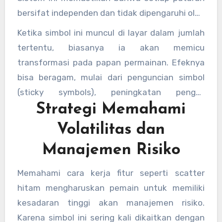
bersifat independen dan tidak dipengaruhi oleh
hasil sebelumnya. Munculnya simbol scatter
Ketika simbol ini muncul di layar dalam jumlah
hitam sebenarnya merupakan bagian dari
tertentu, biasanya ia akan memicu
probabilitas statistik yang telah diprogram
transformasi pada papan permainan. Efeknya
oleh pengembang perangkat lunak. Daya tarik
bisa beragam, mulai dari penguncian simbol
utamanya terletak pada nilai volatilitas; simbol
(sticky symbols), peningkatan pengali
ini biasanya hanya muncul pada momen-
Strategi Memahami
(multiplier) yang progresif, hingga perubahan
momen tertentu dengan frekuensi yang lebih
total pada setelan gulungan. Bagi para
Volatilitas dan
rendah dibandingkan simbol lainnya, sehingga
pengembang, penambahan fitur visual unik
menciptakan sensasi pencapaian bagi pemain
Manajemen Risiko
seperti warna hitam bertujuan untuk
yang berhasil menemukannya.
memberikan diferensiasi produk di pasar yang
Memahami cara kerja fitur seperti scatter
sangat kompetitif. Hal ini menciptakan
hitam mengharuskan pemain untuk memiliki
identitas baru bagi sebuah judul permainan
kesadaran tinggi akan manajemen risiko.
sehingga lebih mudah diingat oleh komunitas.
Karena simbol ini sering kali dikaitkan dengan