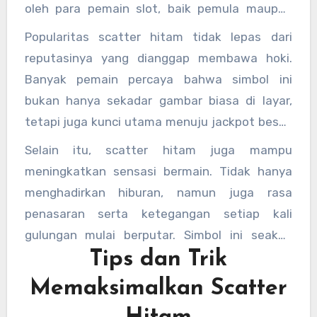
fitur bonus yang lebih menguntungkan.
oleh para pemain slot, baik pemula maupun
yang sudah berpengalaman. Saat scatter
Popularitas scatter hitam tidak lepas dari
hitam muncul, pemain sering kali
reputasinya yang dianggap membawa hoki.
berkesempatan membuka putaran gratis,
Banyak pemain percaya bahwa simbol ini
pengganda kemenangan, atau bahkan fitur
bukan hanya sekadar gambar biasa di layar,
rahasia lain yang membuat jalannya permainan
tetapi juga kunci utama menuju jackpot besar.
menjadi lebih seru dan menantang.
Pandangan inilah yang membuat scatter hitam
Selain itu, scatter hitam juga mampu
menjadi bahan perbincangan hangat di
meningkatkan sensasi bermain. Tidak hanya
komunitas pecinta slot online. Setiap kali
menghadirkan hiburan, namun juga rasa
simbol ini muncul, nuansa permainan langsung
penasaran serta ketegangan setiap kali
berubah karena memberikan harapan besar
gulungan mulai berputar. Simbol ini seakan
akan kemenangan.
Tips dan Trik
memberikan dorongan adrenalin tambahan,
terutama saat pemain berhasil mendapatkan
Memaksimalkan Scatter
jumlah scatter yang cukup untuk memicu fitur