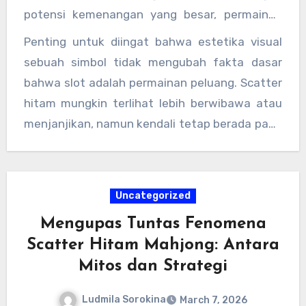
Scatter hitam adalah istilah yang sering
potensi kemenangan yang besar, permainan
muncul di kalangan pemain slot online, namun
yang menyediakannya cenderung memiliki
Penting untuk diingat bahwa estetika visual
penting untuk dipahami bahwa istilah ini tidak
tingkat volatilitas yang tinggi. Artinya,
sebuah simbol tidak mengubah fakta dasar
memiliki dasar resmi dalam sistem permainan
meskipun hadiah yang ditawarkan sangat
bahwa slot adalah permainan peluang. Scatter
apa pun. Dalam mekanisme slot digital, scatter
menggiurkan, frekuensi kemenangan mungkin
hitam mungkin terlihat lebih berwibawa atau
merupakan simbol yang digunakan untuk
tidak sesering permainan dengan volatilitas
menjanjikan, namun kendali tetap berada pada
mengaktifkan fitur bonus seperti free spin,
rendah. Pemain yang cerdas biasanya akan
sistem matematika di balik layar. Kedisiplinan
pengganda, atau mode permainan tambahan.
memperhatikan pola permainan melalui versi
dalam mengatur anggaran dan waktu bermain
Fungsi scatter ini sudah ditentukan oleh
demonstrasi terlebih dahulu untuk memahami
menjadi kunci utama agar pengalaman
pengembang permainan dan berlaku secara
Uncategorized
seberapa sering fitur tersebut benar-benar
bermain tetap berada dalam koridor hiburan.
konsisten tanpa adanya variasi tersembunyi
terpicu.
Mengupas Tuntas Fenomena
Mengejar satu simbol tertentu secara obsesif
seperti “warna” atau “jenis khusus”.
Scatter Hitam Mahjong: Antara
tanpa perhitungan yang matang justru dapat
Mitos dan Strategi
berujung pada kerugian. Oleh karena itu,
pendekatan yang rasional dan informasi yang
Ludmila Sorokina
March 7, 2026