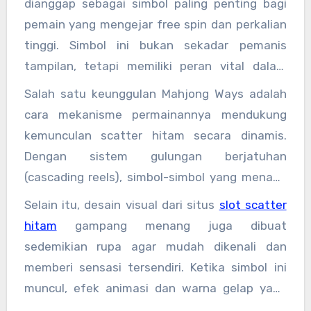
dianggap sebagai simbol paling penting bagi
berbeda dari slot-slot modern lainnya. Salah
pemain yang mengejar free spin dan perkalian
satu faktor utama yang membuat Mahjong
tinggi. Simbol ini bukan sekadar pemanis
Ways sangat diminati adalah reputasinya
tampilan, tetapi memiliki peran vital dalam
sebagai penyedia mahjong slot scatter hitam,
membuka fitur bonus yang menjadi pusat
Salah satu keunggulan Mahjong Ways adalah
yaitu simbol khusus yang menjadi incaran
perhatian. Ketika scatter hitam muncul dalam
cara mekanisme permainannya mendukung
pemain karena kemampuannya memicu
jumlah tertentu, pemain akan langsung masuk
kemunculan scatter hitam secara dinamis.
kemenangan besar.
ke mode free spin yang dapat menghasilkan
Dengan sistem gulungan berjatuhan
kemenangan yang jauh lebih besar
(cascading reels), simbol-simbol yang menang
dibandingkan putaran biasa.
akan hilang dan digantikan oleh simbol baru. Ini
Selain itu, desain visual dari situs
slot scatter
memberi peluang tambahan kepada pemain
hitam
gampang menang juga dibuat
untuk mendapatkan scatter hitam dalam satu
sedemikian rupa agar mudah dikenali dan
putaran panjang. Banyak pemain merasa
memberi sensasi tersendiri. Ketika simbol ini
bahwa mekanisme ini membuat game terasa
muncul, efek animasi dan warna gelap yang
hidup, cepat, dan penuh kejutan.
kontras dengan simbol lain memberi tanda