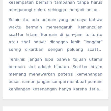
kesempatan bermain tambahan tanpa harus
permainan tetap terkendali.
mengurangi saldo, sehingga menjadi peluang
emas untuk meraih kemenangan lebih banyak.
Selain itu, ada pemain yang percaya bahwa
Pemain yang cerdas akan menjaga fokus dan
waktu bermain memengaruhi kemunculan
memaksimalkan setiap putaran gratis agar
scatter hitam. Bermain di jam-jam tertentu
hasil yang diperoleh lebih maksimal.
atau saat server dianggap lebih “longgar”
sering dikaitkan dengan peluang scatter
muncul lebih sering. Walaupun tidak ada bukti
Terakhir, jangan lupa bahwa tujuan utama
pasti mengenai hal ini, banyak pemain
bermain slot adalah hiburan. Scatter hitam
menggunakan keyakinan tersebut sebagai
memang menawarkan potensi kemenangan
strategi psikologis untuk menambah rasa
besar, namun jangan sampai membuat pemain
percaya diri.
kehilangan kesenangan hanya karena terlalu
fokus mengejarnya. Nikmati setiap putaran,
jadikan scatter hitam sebagai bonus