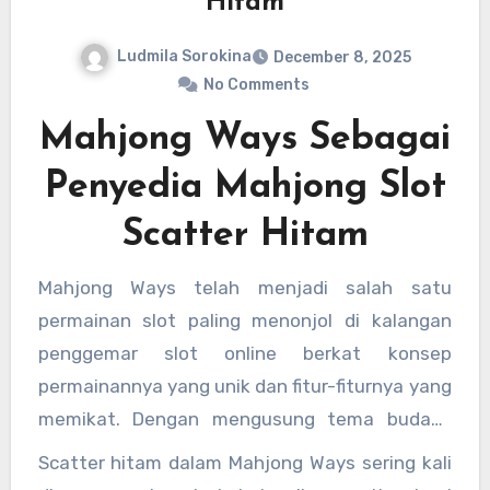
Hitam
Ludmila Sorokina
December 8, 2025
No Comments
Mahjong Ways Sebagai
Penyedia Mahjong Slot
Scatter Hitam
Mahjong Ways telah menjadi salah satu
permainan slot paling menonjol di kalangan
penggemar slot online berkat konsep
permainannya yang unik dan fitur-fiturnya yang
memikat. Dengan mengusung tema budaya
Tiongkok yang elegan, game ini berhasil
Scatter hitam dalam Mahjong Ways sering kali
menghadirkan pengalaman bermain yang