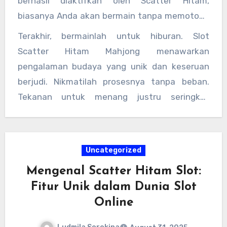
berhasil diaktifkan oleh Scatter Hitam,
modal Anda. Jangan tergoda untuk mengejar
biasanya Anda akan bermain tanpa memotong
kerugian dengan menggandakan taruhan
saldo, tetapi semua kemenangan tetap
Terakhir, bermainlah untuk hiburan. Slot
secara gegabah.
dihitung. Terkadang, fitur ini juga datang
Scatter Hitam Mahjong menawarkan
dengan multiplier khusus atau simbol
pengalaman budaya yang unik dan keseruan
tambahan yang semakin meningkatkan
berjudi. Nikmatilah prosesnya tanpa beban.
potensi cuan. Fokuslah untuk memicu fitur ini.
Tekanan untuk menang justru seringkali
merusak kesenangan bermain. Lihatlah setiap
putaran sebagai sebuah cerita, di mana
Scatter Hitam adalah plot twist yang bisa
Uncategorized
datang kapan saja. Dengan sikap yang santai
Mengenal Scatter Hitam Slot:
dan pengetahuan yang cukup, Anda bukan
Fitur Unik dalam Dunia Slot
hanya berpotensi mendapatkan kemenangan,
Online
tetapi juga merasakan kepuasan dari
memahami sebuah permainan yang dalam dan