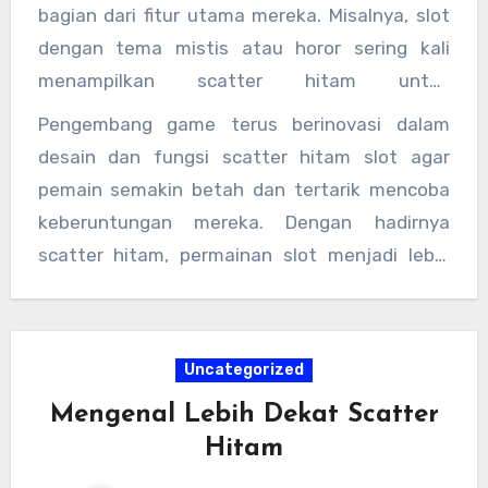
bagian dari fitur utama mereka. Misalnya, slot
dengan tema mistis atau horor sering kali
menampilkan scatter hitam untuk
memperkuat atmosfer permainan. Dalam
Pengembang game terus berinovasi dalam
game-game tersebut, scatter hitam bukan
desain dan fungsi scatter hitam slot agar
hanya sekadar simbol biasa, melainkan kunci
pemain semakin betah dan tertarik mencoba
untuk membuka berbagai fitur menarik yang
keberuntungan mereka. Dengan hadirnya
bisa mengubah jalannya permainan secara
scatter hitam, permainan slot menjadi lebih
signifikan.
seru dan menantang, serta memberikan
pengalaman bermain yang tidak mudah
dilupakan.
Uncategorized
Mengenal Lebih Dekat Scatter
Hitam