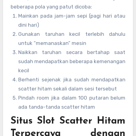
beberapa pola yang patut dicoba:
Mainkan pada jam-jam sepi (pagi hari atau
dini hari)
Gunakan taruhan kecil terlebih dahulu
untuk “memanaskan” mesin
Naikkan taruhan secara bertahap saat
sudah mendapatkan beberapa kemenangan
kecil
Berhenti sejenak jika sudah mendapatkan
scatter hitam sekali dalam sesi tersebut
Pindah room jika dalam 100 putaran belum
ada tanda-tanda scatter hitam
Situs Slot Scatter Hitam
Terpercaya dengan