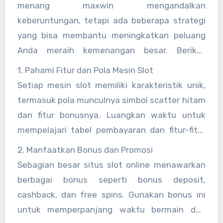
menang maxwin mengandalkan
keberuntungan, tetapi ada beberapa strategi
yang bisa membantu meningkatkan peluang
Anda meraih kemenangan besar. Berikut
beberapa tips yang bisa diterapkan:
1. Pahami Fitur dan Pola Mesin Slot
Setiap mesin slot memiliki karakteristik unik,
termasuk pola munculnya simbol scatter hitam
dan fitur bonusnya. Luangkan waktu untuk
mempelajari tabel pembayaran dan fitur-fitur
khusus pada mesin yang Anda mainkan.
2. Manfaatkan Bonus dan Promosi
Dengan pemahaman ini, Anda dapat
Sebagian besar situs slot online menawarkan
menentukan kapan waktu terbaik untuk
berbagai bonus seperti bonus deposit,
meningkatkan taruhan atau berhenti bermain.
cashback, dan free spins. Gunakan bonus ini
untuk memperpanjang waktu bermain dan