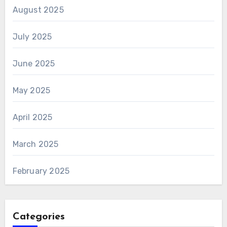
August 2025
July 2025
June 2025
May 2025
April 2025
March 2025
February 2025
Categories