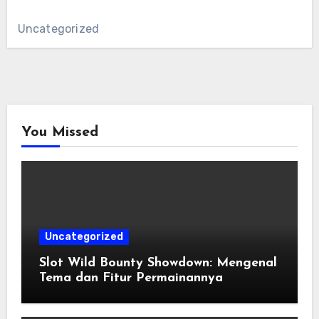
Uncategorized
You Missed
Uncategorized
Slot Wild Bounty Showdown: Mengenal
Tema dan Fitur Permainannya