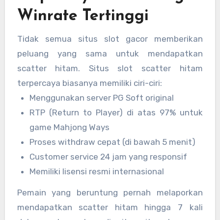
Winrate Tertinggi
Tidak semua situs slot gacor memberikan
peluang yang sama untuk mendapatkan
scatter hitam. Situs slot scatter hitam
terpercaya biasanya memiliki ciri-ciri:
Menggunakan server PG Soft original
RTP (Return to Player) di atas 97% untuk
game Mahjong Ways
Proses withdraw cepat (di bawah 5 menit)
Customer service 24 jam yang responsif
Memiliki lisensi resmi internasional
Pemain yang beruntung pernah melaporkan
mendapatkan scatter hitam hingga 7 kali