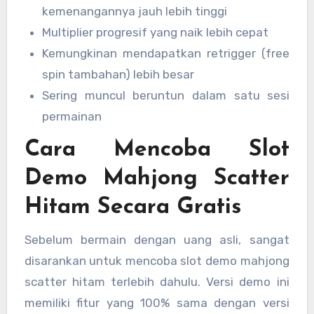
kemenangannya jauh lebih tinggi
Multiplier progresif yang naik lebih cepat
Kemungkinan mendapatkan retrigger (free
spin tambahan) lebih besar
Sering muncul beruntun dalam satu sesi
permainan
Cara Mencoba Slot
Demo Mahjong Scatter
Hitam Secara Gratis
Sebelum bermain dengan uang asli, sangat
disarankan untuk mencoba slot demo mahjong
scatter hitam terlebih dahulu. Versi demo ini
memiliki fitur yang 100% sama dengan versi