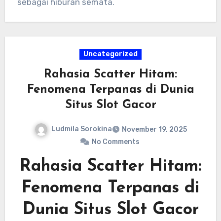
sebagai hiburan semata.
bertanggung jawab, Anda bisa menikmati
pengalaman bermain yang menyenangkan
sekaligus menguntungkan.
Uncategorized
Rahasia Scatter Hitam:
Fenomena Terpanas di Dunia
Situs Slot Gacor
Ludmila Sorokina
November 19, 2025
No Comments
Rahasia Scatter Hitam:
Fenomena Terpanas di
Dunia Situs Slot Gacor