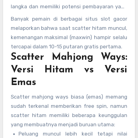
langka dan memiliki potensi pembayaran yang
jauh lebih besar. Ketika muncul 3 atau lebih
Banyak pemain di berbagai situs slot gacor
dalam satu putaran, pemain langsung
melaporkan bahwa saat scatter hitam muncul,
mendapatkan free spin dengan multiplier yang
kemenangan maksimal (maxwin) hampir selalu
bisa mencapai ratusan kali lipat.
tercapai dalam 10-15 putaran gratis pertama.
Scatter Mahjong Ways:
Versi Hitam vs Versi
Emas
Scatter mahjong ways biasa (emas) memang
sudah terkenal memberikan free spin, namun
scatter hitam memiliki beberapa keunggulan
yang membuatnya menjadi buruan utama:
Peluang muncul lebih kecil tetapi nilai