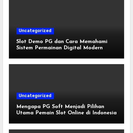
Uncategorized
Slot Demo PG dan Cara Memahami
Sistem Permainan Digital Modern
Uncategorized
Mengapa PG Soft Menjadi Pilihan
Utama Pemain Slot Online di Indonesia