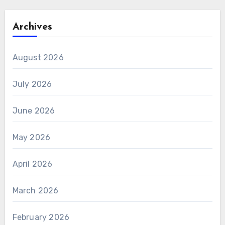
Archives
August 2026
July 2026
June 2026
May 2026
April 2026
March 2026
February 2026