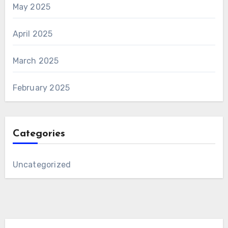
May 2025
April 2025
March 2025
February 2025
Categories
Uncategorized