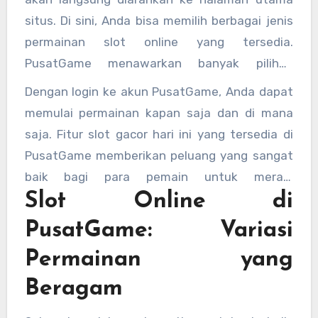
situs. Di sini, Anda bisa memilih berbagai jenis
permainan slot online yang tersedia.
PusatGame menawarkan banyak pilihan
permainan slot dari berbagai penyedia
Dengan login ke akun PusatGame, Anda dapat
perangkat lunak ternama, memberikan Anda
memulai permainan kapan saja dan di mana
kesempatan untuk bermain dengan kualitas
saja. Fitur slot gacor hari ini yang tersedia di
grafis dan fitur terbaik.
PusatGame memberikan peluang yang sangat
baik bagi para pemain untuk meraih
Slot Online di
kemenangan.
PusatGame: Variasi
Permainan yang
Beragam