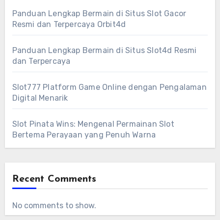
Panduan Lengkap Bermain di Situs Slot Gacor
Resmi dan Terpercaya Orbit4d
Panduan Lengkap Bermain di Situs Slot4d Resmi
dan Terpercaya
Slot777 Platform Game Online dengan Pengalaman
Digital Menarik
Slot Pinata Wins: Mengenal Permainan Slot
Bertema Perayaan yang Penuh Warna
Recent Comments
No comments to show.