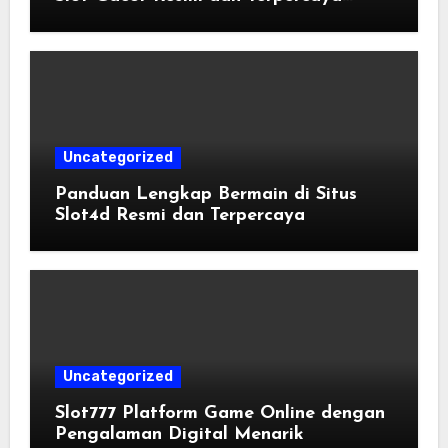
Orbit4d
Uncategorized
Panduan Lengkap Bermain di Situs
Slot4d Resmi dan Terpercaya
Uncategorized
Slot777 Platform Game Online dengan
Pengalaman Digital Menarik