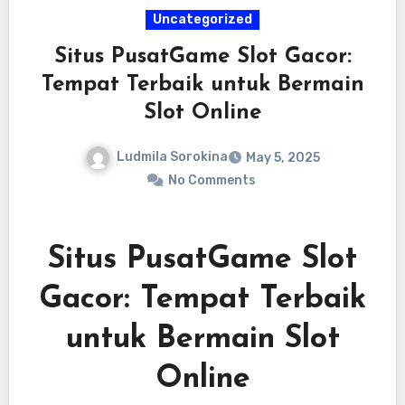
Uncategorized
Situs PusatGame Slot Gacor:
Tempat Terbaik untuk Bermain
Slot Online
Ludmila Sorokina
May 5, 2025
No Comments
Situs PusatGame Slot
Gacor: Tempat Terbaik
untuk Bermain Slot
Online