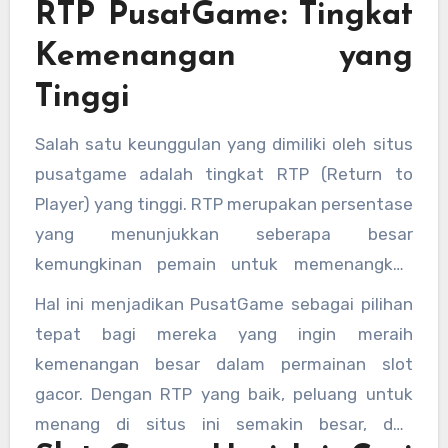
RTP PusatGame: Tingkat
ke berbagai permainan slot online yang
menarik dan menguntungkan.
Kemenangan yang
Tinggi
Salah satu keunggulan yang dimiliki oleh situs
pusatgame adalah tingkat RTP (Return to
Player) yang tinggi. RTP merupakan persentase
yang menunjukkan seberapa besar
kemungkinan pemain untuk memenangkan
permainan dalam jangka panjang. RTP
Hal ini menjadikan PusatGame sebagai pilihan
pusatgame terbilang sangat menguntungkan
tepat bagi mereka yang ingin meraih
bagi pemain, dengan beberapa permainan slot
kemenangan besar dalam permainan slot
menawarkan RTP yang lebih tinggi
gacor. Dengan RTP yang baik, peluang untuk
dibandingkan situs lain.
menang di situs ini semakin besar, dan