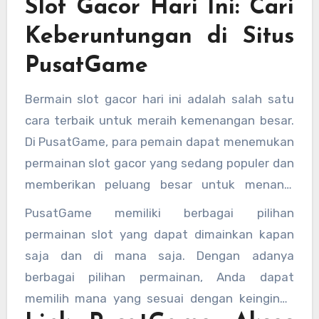
Slot Gacor Hari Ini: Cari
tentunya semakin menarik bagi para pemain.
Keberuntungan di Situs
PusatGame
Bermain slot gacor hari ini adalah salah satu
cara terbaik untuk meraih kemenangan besar.
Di PusatGame, para pemain dapat menemukan
permainan slot gacor yang sedang populer dan
memberikan peluang besar untuk menang.
Dengan teknologi dan sistem yang canggih,
PusatGame memiliki berbagai pilihan
PusatGame selalu memastikan bahwa
permainan slot yang dapat dimainkan kapan
permainan slot yang disediakan memberikan
saja dan di mana saja. Dengan adanya
pengalaman bermain yang seru dan
berbagai pilihan permainan, Anda dapat
menguntungkan.
memilih mana yang sesuai dengan keinginan