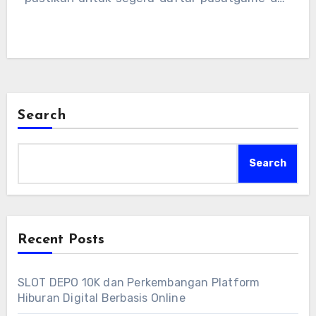
nikmati pengalaman bermain slot yang
menyenangkan dan menguntungkan.
Search
Search
Recent Posts
SLOT DEPO 10K dan Perkembangan Platform
Hiburan Digital Berbasis Online