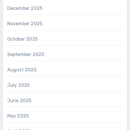
December 2025
November 2025
October 2025
September 2025
August 2025
July 2025
June 2025
May 2025