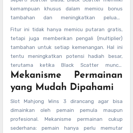
kemampuan khusus dalam memicu bonus
tambahan dan meningkatkan peluang
mendapatkan Free Spin. Saat pemain berhasil
Fitur ini tidak hanya memicu putaran gratis,
mengumpulkan tiga atau lebih simbol Black
tetapi juga memberikan pengali (multiplier)
Scatter, maka fitur bonus akan aktif secara
tambahan untuk setiap kemenangan. Hal ini
otomatis.
tentu meningkatkan potensi hadiah besar,
terutama ketika Black Scatter muncul
Mekanisme Permainan
bersamaan dengan simbol wild atau kombinasi
bernilai tinggi.
yang Mudah Dipahami
Slot Mahjong Wins 3 dirancang agar bisa
dimainkan oleh pemain pemula maupun
profesional. Mekanisme permainan cukup
sederhana: pemain hanya perlu memutar