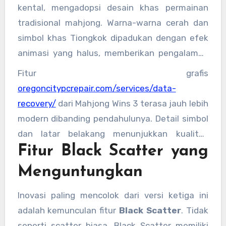
Scatter
yang menjadi daya tarik utama.
kental, mengadopsi desain khas permainan
tradisional mahjong. Warna-warna cerah dan
simbol khas Tiongkok dipadukan dengan efek
animasi yang halus, memberikan pengalaman
visual yang memikat. Slot ini menggunakan
Fitur grafis
format reel 5×4 dengan efek suara oriental
oregoncitypcrepair.com/services/data-
yang mendalam, menciptakan suasana
recovery/
dari Mahjong Wins 3 terasa jauh lebih
bermain yang imersif.
modern dibanding pendahulunya. Detail simbol
dan latar belakang menunjukkan kualitas
Fitur Black Scatter yang
tinggi, memperkuat kesan premium dari
permainan ini.
Menguntungkan
Inovasi paling mencolok dari versi ketiga ini
adalah kemunculan fitur
Black Scatter
. Tidak
seperti scatter biasa, Black Scatter memiliki