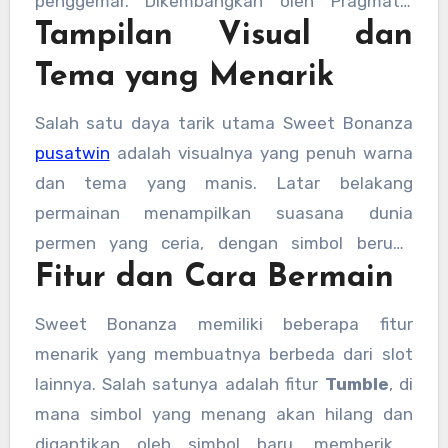
penggemar. Dikembangkan oleh Pragmatic
Tampilan Visual dan
Play, permainan ini menawarkan pengalaman
bermain yang berbeda dari slot tradisional
Tema yang Menarik
dengan konsep “cluster pays” yang unik.
Berbeda dengan mesin slot klasik yang
Salah satu daya tarik utama Sweet Bonanza
menggunakan garis pembayaran tetap, Sweet
pusatwin
adalah visualnya yang penuh warna
Bonanza membayar kemenangan ketika simbol
dan tema yang manis. Latar belakang
yang sama muncul dalam jumlah tertentu di
permainan menampilkan suasana dunia
layar, tanpa harus berurutan pada garis
permen yang ceria, dengan simbol berupa
tertentu. Hal ini membuat peluang menang
Fitur dan Cara Bermain
permen, buah-buahan, dan lollipop yang
terasa lebih dinamis dan menyenangkan.
menggoda. Efek animasi yang halus dan suara
Sweet Bonanza memiliki beberapa fitur
latar yang menyenangkan menambah
menarik yang membuatnya berbeda dari slot
keseruan saat memutar gulungan. Kombinasi
lainnya. Salah satunya adalah fitur
Tumble
, di
warna cerah dan desain karakter yang lucu
mana simbol yang menang akan hilang dan
membuat permainan ini tidak hanya menghibur
digantikan oleh simbol baru, memberikan