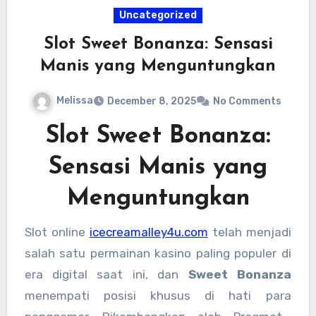
Uncategorized
Slot Sweet Bonanza: Sensasi
Manis yang Menguntungkan
Melissa
December 8, 2025
No Comments
Slot Sweet Bonanza:
Sensasi Manis yang
Menguntungkan
Slot online
icecreamalley4u.com
telah menjadi
salah satu permainan kasino paling populer di
era digital saat ini, dan
Sweet Bonanza
menempati posisi khusus di hati para