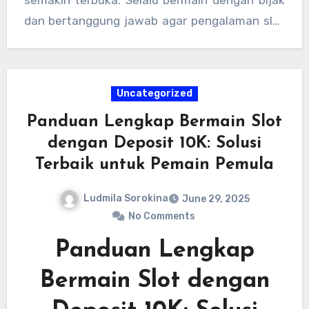
semakin terbuka. Selalu bermain dengan bijak
dan bertanggung jawab agar pengalaman slot
online tetap menyenangkan dan
menguntungkan.
Uncategorized
Panduan Lengkap Bermain Slot
dengan Deposit 10K: Solusi
Terbaik untuk Pemain Pemula
Ludmila Sorokina
June 29, 2025
No Comments
Panduan Lengkap
Bermain Slot dengan