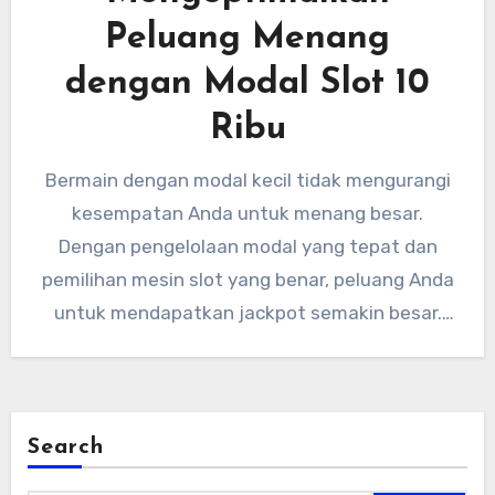
Peluang Menang
dengan Modal Slot 10
Ribu
Bermain dengan modal kecil tidak mengurangi
kesempatan Anda untuk menang besar.
Dengan pengelolaan modal yang tepat dan
pemilihan mesin slot yang benar, peluang Anda
untuk mendapatkan jackpot semakin besar.
Jangan lupa selalu cek update terbaru dari
situs slot favorit Anda agar tidak ketinggalan
promo dan fitur baru yang bisa membantu
menambah saldo.
Search