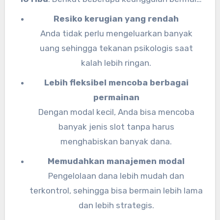
dengan modal kecil:
Resiko kerugian yang rendah
Anda tidak perlu mengeluarkan banyak
uang sehingga tekanan psikologis saat
kalah lebih ringan.
Lebih fleksibel mencoba berbagai
permainan
Dengan modal kecil, Anda bisa mencoba
banyak jenis slot tanpa harus
menghabiskan banyak dana.
Memudahkan manajemen modal
Pengelolaan dana lebih mudah dan
terkontrol, sehingga bisa bermain lebih lama
dan lebih strategis.