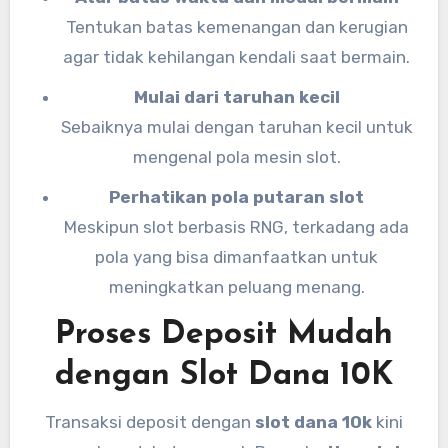
Tentukan batas kemenangan dan kerugian
agar tidak kehilangan kendali saat bermain.
Mulai dari taruhan kecil
Sebaiknya mulai dengan taruhan kecil untuk
mengenal pola mesin slot.
Perhatikan pola putaran slot
Meskipun slot berbasis RNG, terkadang ada
pola yang bisa dimanfaatkan untuk
meningkatkan peluang menang.
Proses Deposit Mudah
dengan Slot Dana 10K
Transaksi deposit dengan
slot dana 10k
kini