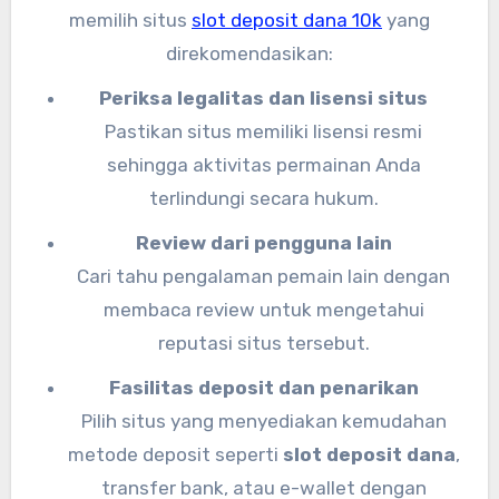
memilih situs
slot deposit dana 10k
yang
direkomendasikan:
Periksa legalitas dan lisensi situs
Pastikan situs memiliki lisensi resmi
sehingga aktivitas permainan Anda
terlindungi secara hukum.
Review dari pengguna lain
Cari tahu pengalaman pemain lain dengan
membaca review untuk mengetahui
reputasi situs tersebut.
Fasilitas deposit dan penarikan
Pilih situs yang menyediakan kemudahan
metode deposit seperti
slot deposit dana
,
transfer bank, atau e-wallet dengan