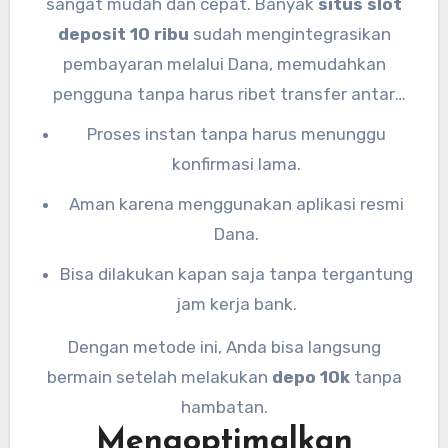
sangat mudah dan cepat. Banyak
situs slot
deposit 10 ribu
sudah mengintegrasikan
pembayaran melalui Dana, memudahkan
pengguna tanpa harus ribet transfer antar
bank. Berikut keunggulan melakukan
slot
Proses instan tanpa harus menunggu
deposit dana
:
konfirmasi lama.
Aman karena menggunakan aplikasi resmi
Dana.
Bisa dilakukan kapan saja tanpa tergantung
jam kerja bank.
Dengan metode ini, Anda bisa langsung
bermain setelah melakukan
depo 10k
tanpa
hambatan.
Mengoptimalkan