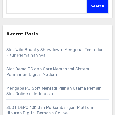
Search
Recent Posts
Slot Wild Bounty Showdown: Mengenal Tema dan
Fitur Permainannya
Slot Demo PG dan Cara Memahami Sistem
Permainan Digital Modern
Mengapa PG Soft Menjadi Pilihan Utama Pemain
Slot Online di Indonesia
SLOT DEPO 10K dan Perkembangan Platform
Hiburan Digital Berbasis Online