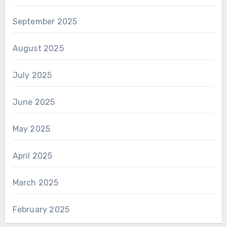
September 2025
August 2025
July 2025
June 2025
May 2025
April 2025
March 2025
February 2025