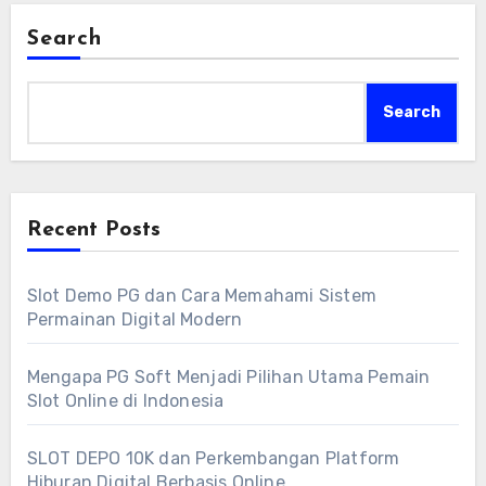
Search
Search
Recent Posts
Slot Demo PG dan Cara Memahami Sistem
Permainan Digital Modern
Mengapa PG Soft Menjadi Pilihan Utama Pemain
Slot Online di Indonesia
SLOT DEPO 10K dan Perkembangan Platform
Hiburan Digital Berbasis Online