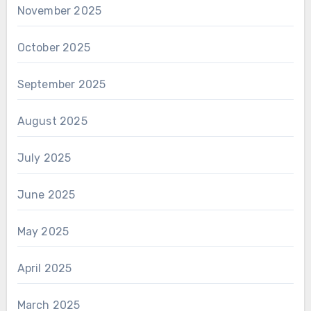
November 2025
October 2025
September 2025
August 2025
July 2025
June 2025
May 2025
April 2025
March 2025