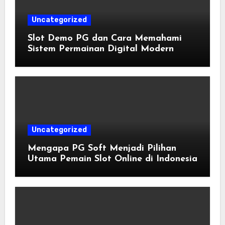
Uncategorized
Slot Demo PG dan Cara Memahami
Sistem Permainan Digital Modern
Uncategorized
Mengapa PG Soft Menjadi Pilihan
Utama Pemain Slot Online di Indonesia