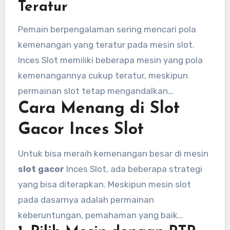
gacor biasanya memiliki lebih banyak fitur
Teratur
bonus yang aktif, memberikan kesempatan
Pemain berpengalaman sering mencari pola
lebih banyak untuk mendapatkan hadiah
kemenangan yang teratur pada mesin slot.
tambahan.
Inces Slot memiliki beberapa mesin yang pola
kemenangannya cukup teratur, meskipun
permainan slot tetap mengandalkan
Cara Menang di Slot
keberuntungan. Dengan mengetahui pola-pola
tertentu, pemain bisa meningkatkan peluang
Gacor Inces Slot
mereka untuk meraih kemenangan dalam
waktu yang relatif singkat.
Untuk bisa meraih kemenangan besar di mesin
slot gacor
Inces Slot, ada beberapa strategi
yang bisa diterapkan. Meskipun mesin slot
pada dasarnya adalah permainan
keberuntungan, pemahaman yang baik