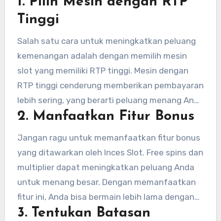
1. Pilih Mesin dengan RTP
tentang cara bermain bisa memberikan
keuntungan. Berikut adalah beberapa tips
Tinggi
untuk meningkatkan peluang menang di
Inces
Salah satu cara untuk meningkatkan peluang
Slot
:
kemenangan adalah dengan memilih mesin
slot yang memiliki RTP tinggi. Mesin dengan
RTP tinggi cenderung memberikan pembayaran
lebih sering, yang berarti peluang menang Anda
2. Manfaatkan Fitur Bonus
lebih besar. Inces Slot menawarkan berbagai
pilihan mesin dengan RTP tinggi yang bisa
Jangan ragu untuk memanfaatkan fitur bonus
dicoba.
yang ditawarkan oleh Inces Slot. Free spins dan
multiplier dapat meningkatkan peluang Anda
untuk menang besar. Dengan memanfaatkan
fitur ini, Anda bisa bermain lebih lama dengan
3. Tentukan Batasan
biaya yang lebih rendah.