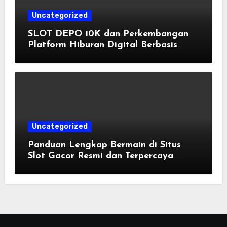
Uncategorized
SLOT DEPO 10K dan Perkembangan
Platform Hiburan Digital Berbasis
Online
Uncategorized
Panduan Lengkap Bermain di Situs
Slot Gacor Resmi dan Terpercaya
Orbit4d