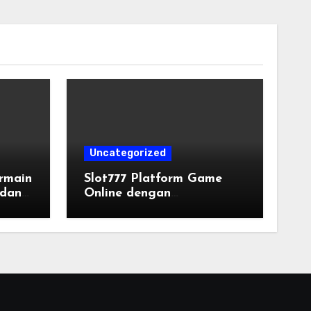
Uncategorized
rmain
Slot777 Platform Game
 dan
Online dengan
Pengalaman Digital
Menarik