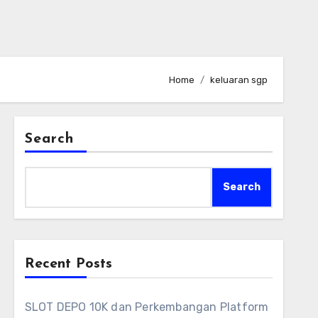
Home
keluaran sgp
Search
Search
Recent Posts
SLOT DEPO 10K dan Perkembangan Platform