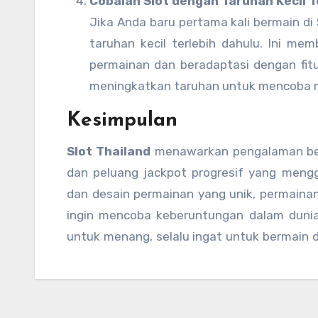
Cobalah Slot dengan Taruhan Kecil T
Jika Anda baru pertama kali bermain di
taruhan kecil terlebih dahulu. Ini 
permainan dan beradaptasi dengan fitu
meningkatkan taruhan untuk mencoba m
Kesimpulan
Slot Thailand
menawarkan pengalaman be
dan peluang jackpot progresif yang menggi
dan desain permainan yang unik, permainan 
ingin mencoba keberuntungan dalam dunia 
untuk menang, selalu ingat untuk bermain 
Siapa tahu, keberuntungan bisa berpihak 
mengubah hidup!