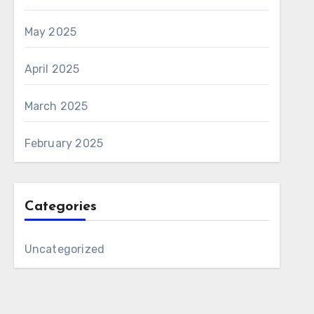
May 2025
April 2025
March 2025
February 2025
Categories
Uncategorized