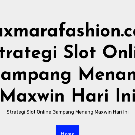
xmarafashion.
Strategi Slot Onl
ampang Mena
Maxwin Hari In
Strategi Slot Online Gampang Menang Maxwin Hari Ini
Home