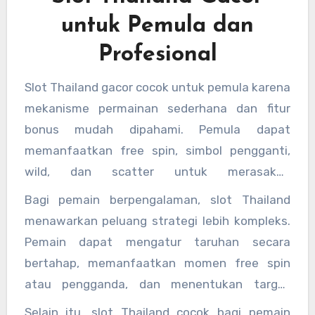
lebih seru dan nyaman, bahkan saat sesi
untuk Pemula dan
permainan panjang.
Profesional
Slot Thailand gacor cocok untuk pemula karena
mekanisme permainan sederhana dan fitur
bonus mudah dipahami. Pemula dapat
memanfaatkan free spin, simbol pengganti,
wild, dan scatter untuk merasakan
kemenangan kecil secara konsisten. Hal ini
Bagi pemain berpengalaman, slot Thailand
membangun kepercayaan diri dan membuat
menawarkan peluang strategi lebih kompleks.
pengalaman bermain lebih nyaman tanpa
Pemain dapat mengatur taruhan secara
kebingungan, sehingga pemain baru dapat
bertahap, memanfaatkan momen free spin
belajar strategi dengan efektif.
atau pengganda, dan menentukan target
kemenangan harian. Strategi ini
Selain itu, slot Thailand cocok bagi pemain