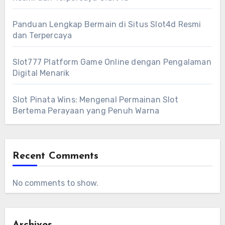
Panduan Lengkap Bermain di Situs Slot4d Resmi
dan Terpercaya
Slot777 Platform Game Online dengan Pengalaman
Digital Menarik
Slot Pinata Wins: Mengenal Permainan Slot
Bertema Perayaan yang Penuh Warna
Recent Comments
No comments to show.