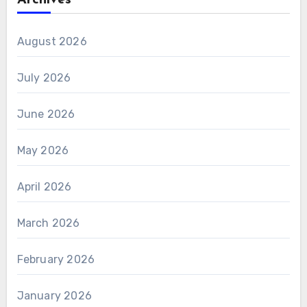
Archives
August 2026
July 2026
June 2026
May 2026
April 2026
March 2026
February 2026
January 2026