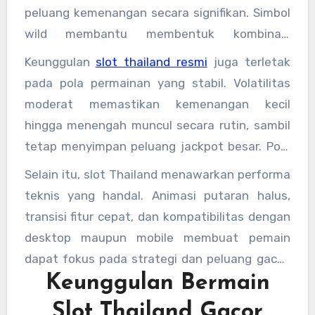
peluang kemenangan secara signifikan. Simbol
wild membantu membentuk kombinasi
kemenangan yang sulit tercapai, sedangkan
Keunggulan
slot thailand resmi
juga terletak
scatter sering memicu bonus tambahan
pada pola permainan yang stabil. Volatilitas
seperti free spin dan pengganda. Kehadiran
moderat memastikan kemenangan kecil
fitur ini secara konsisten membuat momen
hingga menengah muncul secara rutin, sambil
gacor lebih sering terjadi, sehingga
tetap menyimpan peluang jackpot besar. Pola
pengalaman bermain terasa lebih
ini membantu pemain menjaga saldo,
Selain itu, slot Thailand menawarkan performa
menguntungkan.
merencanakan strategi, dan menyesuaikan
teknis yang handal. Animasi putaran halus,
taruhan dengan bijak. Banyak pemain percaya
transisi fitur cepat, dan kompatibilitas dengan
bahwa kombinasi fitur unggul dan volatilitas
desktop maupun mobile membuat pemain
moderat adalah kunci slot Thailand gacor.
dapat fokus pada strategi dan peluang gacor.
Keunggulan Bermain
Visual menarik dan efek suara yang
mendukung membuat pengalaman bermain
Slot Thailand Gacor