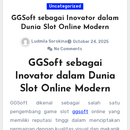
Uncategorized
GGSoft sebagai Inovator dalam
Dunia Slot Online Modern
Ludmila Sorokina
October 24, 2025
No Comments
GGSoft sebagai
Inovator dalam Dunia
Slot Online Modern
GGSoft dikenal sebagai salah satu
pengembang game slot
ggsoft
online yang
memiliki reputasi tinggi dalam menciptakan
permainan dengan kualitas visual dan mekanik