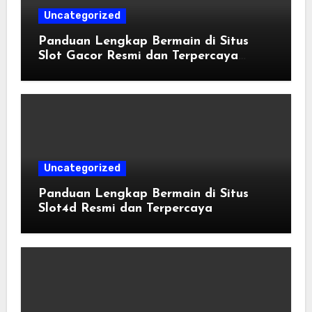
Uncategorized
Panduan Lengkap Bermain di Situs
Slot Gacor Resmi dan Terpercaya
Orbit4d
Uncategorized
Panduan Lengkap Bermain di Situs
Slot4d Resmi dan Terpercaya