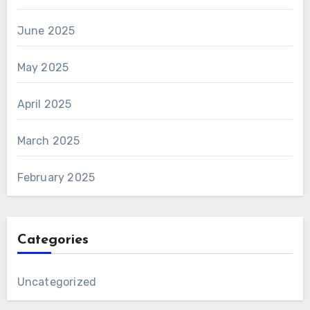
June 2025
May 2025
April 2025
March 2025
February 2025
Categories
Uncategorized