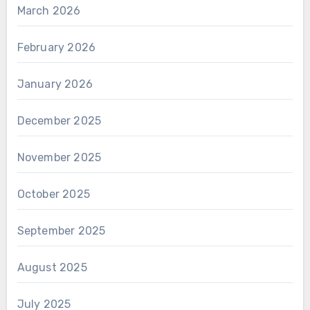
March 2026
February 2026
January 2026
December 2025
November 2025
October 2025
September 2025
August 2025
July 2025