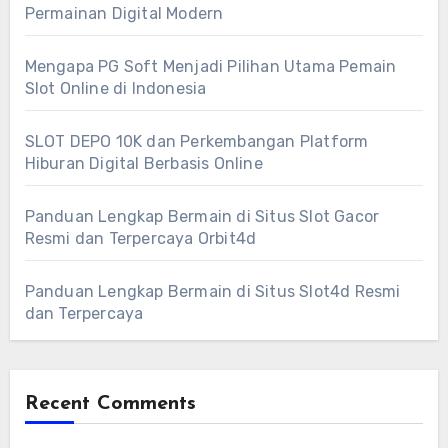
Permainan Digital Modern
Mengapa PG Soft Menjadi Pilihan Utama Pemain
Slot Online di Indonesia
SLOT DEPO 10K dan Perkembangan Platform
Hiburan Digital Berbasis Online
Panduan Lengkap Bermain di Situs Slot Gacor
Resmi dan Terpercaya Orbit4d
Panduan Lengkap Bermain di Situs Slot4d Resmi
dan Terpercaya
Recent Comments