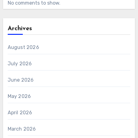
No comments to show.
Archives
August 2026
July 2026
June 2026
May 2026
April 2026
March 2026