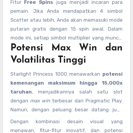
Fitur
Free Spins
juga menjadi incaran para
tersebut.
pemain. Jika Anda mendapatkan 4 simbol
Scatter atau lebih, Anda akan memasuki mode
putaran gratis dengan 15 spin awal. Dalam
mode ini, setiap simbol multiplier yang muncul
Potensi Max Win dan
akan ditambahkan ke total multiplier Anda
sepanjang sesi, memberikan potensi
Volatilitas Tinggi
kemenangan yang jauh lebih besar.
Starlight Princess 1000 menawarkan
potensi
kemenangan maksimum hingga 15.000x
taruhan
, menjadikannya salah satu slot
dengan
max win
terbesar dari Pragmatic Play.
Namun, dengan peluang besar datang juga
risiko tinggi. Slot ini memiliki volatilitas yang
Dengan kombinasi desain visual yang
sangat tinggi, artinya kemenangan mungkin
menawan, fitur-fitur inovatif, dan potensi