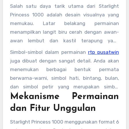
keberuntungan. Sebagai kelanjutan dari slot
Salah satu daya tarik utama dari Starlight
populer Starlight Princess, versi 1000 ini hadir
Princess 1000 adalah desain visualnya yang
dengan peningkatan besar dalam hal potensi
memukau. Latar belakang permainan
kemenangan dan pengalaman bermain.
menampilkan langit biru cerah dengan awan-
awan lembut dan kastil terapung yang
menambah nuansa magis. Putri cantik dengan
Simbol-simbol dalam permainan
rtp pusatwin
sayap malaikat berdiri di samping gulungan,
juga dibuat dengan sangat detail. Anda akan
siap memberikan multiplier acak yang dapat
menemukan berbagai bentuk permata
meningkatkan kemenangan Anda secara
berwarna-warni, simbol hati, bintang, bulan,
signifikan.
dan simbol petir yang merupakan simbol
Mekanisme Permainan
Scatter. Semua elemen ini dikombinasikan
dengan animasi halus dan efek suara magis
dan Fitur Unggulan
yang membuat pemain merasa benar-benar
berada di dunia fantasi.
Starlight Princess 1000 menggunakan format 6